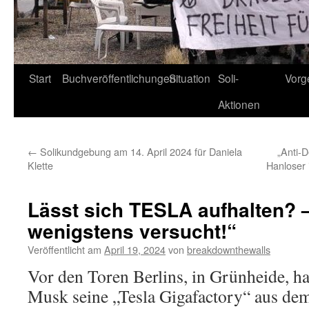
Start
Buchveröffentlichungen
Situation
Soli-
Vorg
Aktionen
←
Solikundgebung am 14. April 2024 für Daniela
„Anti-D
Klette
Hanloser 
Lässt sich TESLA aufhalten? 
wenigstens versucht!“
Veröffentlicht am
April 19, 2024
von
breakdownthewalls
Vor den Toren Berlins, in Grünheide, ha
Musk seine „Tesla Gigafactory“ aus d