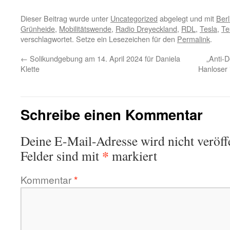
Dieser Beitrag wurde unter
Uncategorized
abgelegt und mit
Berl
Grünheide
,
Mobilitätswende
,
Radio Dreyeckland
,
RDL
,
Tesla
,
Te
verschlagwortet. Setze ein Lesezeichen für den
Permalink
.
←
Solikundgebung am 14. April 2024 für Daniela
„Anti-D
Klette
Hanloser 
Schreibe einen Kommentar
Deine E-Mail-Adresse wird nicht veröffe
*
Felder sind mit
markiert
Kommentar
*