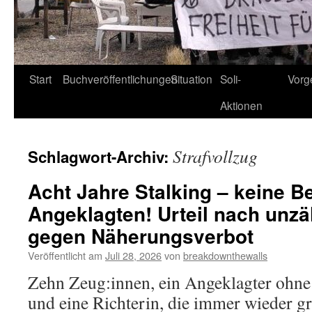
Start
Buchveröffentlichungen
Situation
Soli-
Vorg
Aktionen
Strafvollzug
Schlagwort-Archiv:
Acht Jahre Stalking – keine B
Angeklagten! Urteil nach unzä
gegen Näherungsverbot
Veröffentlicht am
Juli 28, 2026
von
breakdownthewalls
Zehn Zeug:innen, ein Angeklagter ohne
und eine Richterin, die immer wieder gr