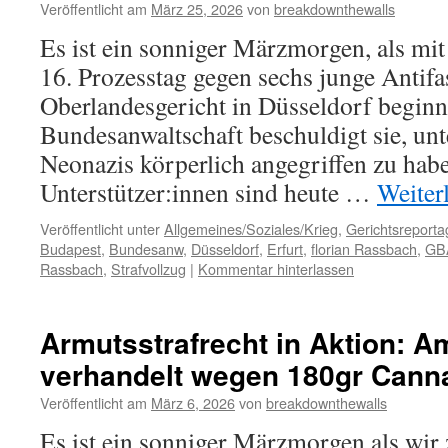
Veröffentlicht am
März 25, 2026
von
breakdownthewalls
Es ist ein sonniger Märzmorgen, als mi
16. Prozesstag gegen sechs junge Antifa
Oberlandesgericht in Düsseldorf beginn
Bundesanwaltschaft beschuldigt sie, unt
Neonazis körperlich angegriffen zu hab
Unterstützer:innen sind heute …
Weiter
Veröffentlicht unter
Allgemeines/Soziales/Krieg
,
Gerichtsreporta
Budapest
,
Bundesanw
,
Düsseldorf
,
Erfurt
,
florian Rassbach
,
GB
Rassbach
,
Strafvollzug
|
Kommentar hinterlassen
Armutsstrafrecht in Aktion: A
verhandelt wegen 180gr Cann
Veröffentlicht am
März 6, 2026
von
breakdownthewalls
Es ist ein sonniger Märzmorgen als wir 