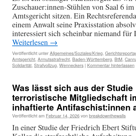
Zuschauer:innen-Stühlen von Saal 6 im
Amtsgericht sitzen. Ein Rechtsreferendar
einem Anwalt seine Praxisstation absolv
interessiert sich scheinbar niemand f
Weiterlesen
→
Veröffentlicht unter
Allgemeines/Soziales/Krieg
,
Gerichtsreporta
Amtsgericht
,
Armutsstrafrecht
,
Baden-Württemberg
,
BtM
,
Cann
Solidarität
,
Strafvollzug
,
Wenneckers
|
Kommentar hinterlassen
Was lässt sich aus der Studie „
terroristische Mitgliedschaft 
inhaftierte Antifaschist:innen 
Veröffentlicht am
Februar 14, 2026
von
breakdownthewalls
In einer Studie der Friedrich Ebert Stif