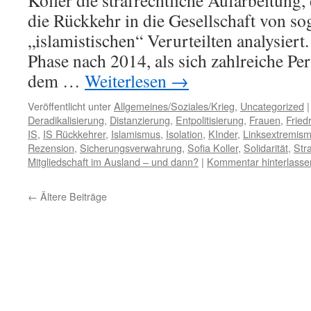
Koller die strafrechtliche Aufarbeitung,
die Rückkehr in die Gesellschaft von s
„islamistischen“ Verurteilten analysiert
Phase nach 2014, als sich zahlreiche P
dem …
Weiterlesen
→
Veröffentlicht unter
Allgemeines/Soziales/Krieg
,
Uncategorized
|
Deradikalisierung
,
Distanzierung
,
Entpolitisierung
,
Frauen
,
Fried
IS
,
IS Rückkehrer
,
Islamismus
,
Isolation
,
KInder
,
Linksextremis
Rezension
,
Sicherungsverwahrung
,
Sofia Koller
,
Solidarität
,
Stra
Mitgliedschaft im Ausland – und dann?
|
Kommentar hinterlasse
←
Ältere Beiträge