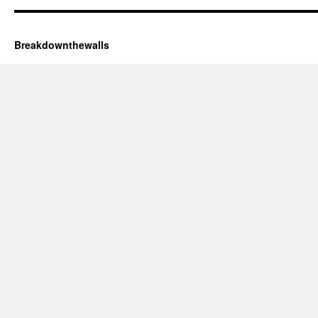
Breakdownthewalls