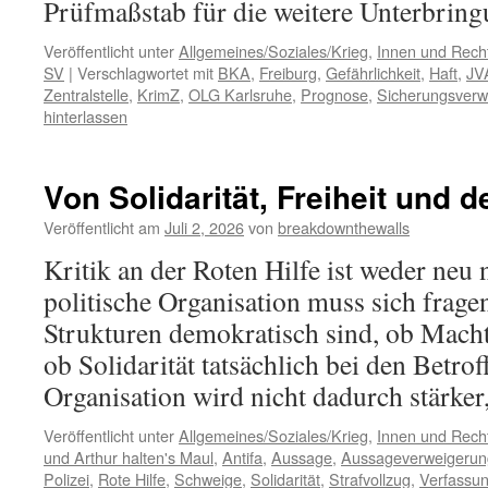
Prüfmaßstab für die weitere Unterbri
Veröffentlicht unter
Allgemeines/Soziales/Krieg
,
Innen und Recht
SV
|
Verschlagwortet mit
BKA
,
Freiburg
,
Gefährlichkeit
,
Haft
,
JV
Zentralstelle
,
KrimZ
,
OLG Karlsruhe
,
Prognose
,
Sicherungsver
hinterlassen
Von Solidarität, Freiheit und
Veröffentlicht am
Juli 2, 2026
von
breakdownthewalls
Kritik an der Roten Hilfe ist weder neu 
politische Organisation muss sich fragen
Strukturen demokratisch sind, ob Macht
ob Solidarität tatsächlich bei den Betr
Organisation wird nicht dadurch stärke
Veröffentlicht unter
Allgemeines/Soziales/Krieg
,
Innen und Recht
und Arthur halten's Maul
,
Antifa
,
Aussage
,
Aussageverweigerun
Polizei
,
Rote Hilfe
,
Schweige
,
Solidarität
,
Strafvollzug
,
Verfassu