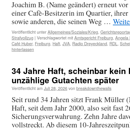
Joachim B. (Name geändert) erneut vor 
einer Cafè-Besitzerin im Quartier, ihrer
sowie anderen, die seinen Weg …
Weite
Veröffentlicht unter
Allgemeines/Soziales/Krieg
,
Gerichtsreporta
Strafvollzug
|
Verschlagwortet mit
Amtsgericht Freiburg
,
Angela 
Café Huber
,
Freiburg
,
Haft
,
JVA
,
Radio Dreyeckland
,
RDL
,
Sche
hinterlassen
34 Jahre Haft, scheinbar kein
unzählige Gutachten später
Veröffentlicht am
Juli 28, 2026
von
breakdownthewalls
Seit rund 34 Jahren sitzt Frank Müller 
Haft, seit dem Jahr 2000, also seit fast 2
Sicherungsverwahrung. Zehn Jahre dav
vollstreckt. Ab diesem 10-Jahreszeitpunk