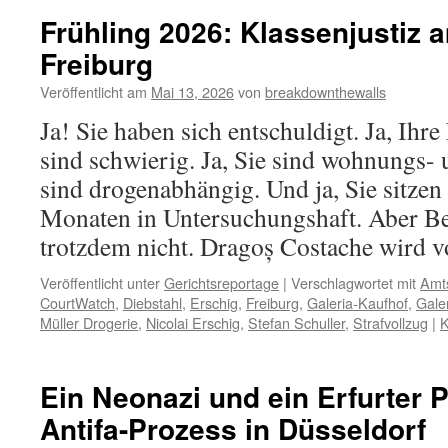
Frühling 2026: Klassenjustiz 
Freiburg
Veröffentlicht am
Mai 13, 2026
von
breakdownthewalls
Ja! Sie haben sich entschuldigt. Ja, Ihr
sind schwierig. Ja, Sie sind wohnungs- u
sind drogenabhängig. Und ja, Sie sitzen 
Monaten in Untersuchungshaft. Aber B
trotzdem nicht. Dragoș Costache wird
Veröffentlicht unter
Gerichtsreportage
|
Verschlagwortet mit
Amts
CourtWatch
,
Diebstahl
,
Erschig
,
Freiburg
,
Galeria-Kaufhof
,
Gale
Müller Drogerie
,
Nicolai Erschig
,
Stefan Schuller
,
Strafvollzug
|
K
Ein Neonazi und ein Erfurter P
Antifa-Prozess in Düsseldorf