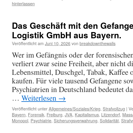
hinterlassen
Das Geschäft mit den Gefang
Logistik GmbH aus Bayern.
Veröffentlicht am
Juni 10, 2026
von
breakdownthewalls
Wer im Gefängnis oder der forensischen
verliert zwar seine Freiheit, aber nicht 
Lebensmittel, Duschgel, Tabak, Kaffee 
kaufen. Für viele tausend Gefangene sow
Psychiatrien in Deutschland bedeutet da
…
Weiterlesen
→
Veröffentlicht unter
Allgemeines/Soziales/Krieg
,
Strafvollzug
|
Ve
Bayern
,
Forensik
,
Freiburg
,
JVA
,
Kapitalismus
,
Litzendorf
,
Mass
Monopol
,
Psychiatrie
,
Sicherungsverwahrung
,
Solidarität
,
Strafv