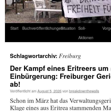
Start
Buchveröffentlichungen
Situation
Soli-
Vorg
Aktionen
Freiburg
Schlagwortarchiv:
Der Kampf eines Eritreers um
Einbürgerung: Freiburger Geri
ab!
Veröffentlicht am
August 5, 2026
von
breakdownthewalls
Schon im März hat das Verwaltungsgeri
Klage eines aus Eritrea stammenden Ma