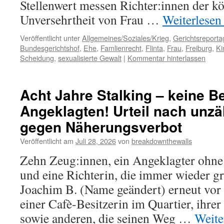
Stellenwert messen Richter:innen der k
Unversehrtheit von Frau …
Weiterlese
Veröffentlicht unter
Allgemeines/Soziales/Krieg
,
Gerichtsreporta
Bundesgerichtshof
,
Ehe
,
Famlienrecht
,
Flinta
,
Frau
,
Freiburg
,
Ki
Scheidung
,
sexualisierte Gewalt
|
Kommentar hinterlassen
Acht Jahre Stalking – keine B
Angeklagten! Urteil nach unzä
gegen Näherungsverbot
Veröffentlicht am
Juli 28, 2026
von
breakdownthewalls
Zehn Zeug:innen, ein Angeklagter ohne
und eine Richterin, die immer wieder gr
Joachim B. (Name geändert) erneut vor 
einer Cafè-Besitzerin im Quartier, ihrer
sowie anderen, die seinen Weg …
Weite