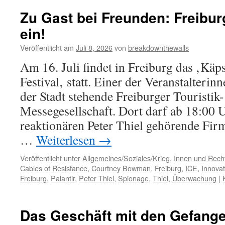
Zu Gast bei Freunden: Freiburg
ein!
Veröffentlicht am
Juli 8, 2026
von
breakdownthewalls
Am 16. Juli findet in Freiburg das ‚Käp
Festival‚ statt. Einer der Veranstalterin
der Stadt stehende Freiburger Touristik
Messegesellschaft. Dort darf ab 18:00 U
reaktionären Peter Thiel gehörende Firm
…
Weiterlesen
→
Veröffentlicht unter
Allgemeines/Soziales/Krieg
,
Innen und Recht
Cables of Resistance
,
Courtney Bowman
,
Freiburg
,
ICE
,
Innovat
Freiburg
,
Palantir
,
Peter Thiel
,
Spionage
,
Thiel
,
Überwachung
|
Das Geschäft mit den Gefang