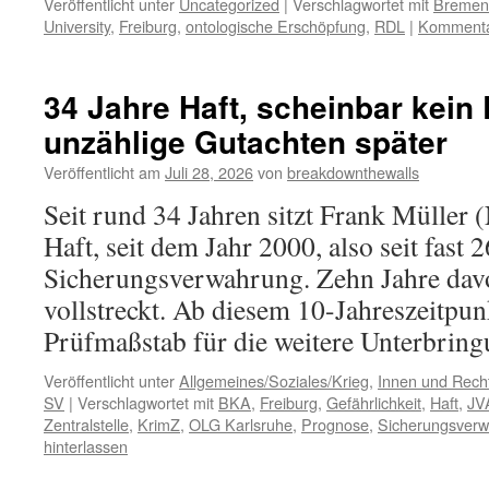
Veröffentlicht unter
Uncategorized
|
Verschlagwortet mit
Bremen
University
,
Freiburg
,
ontologische Erschöpfung
,
RDL
|
Kommentar
34 Jahre Haft, scheinbar kein
unzählige Gutachten später
Veröffentlicht am
Juli 28, 2026
von
breakdownthewalls
Seit rund 34 Jahren sitzt Frank Müller 
Haft, seit dem Jahr 2000, also seit fast 2
Sicherungsverwahrung. Zehn Jahre dav
vollstreckt. Ab diesem 10-Jahreszeitpunk
Prüfmaßstab für die weitere Unterbri
Veröffentlicht unter
Allgemeines/Soziales/Krieg
,
Innen und Recht
SV
|
Verschlagwortet mit
BKA
,
Freiburg
,
Gefährlichkeit
,
Haft
,
JV
Zentralstelle
,
KrimZ
,
OLG Karlsruhe
,
Prognose
,
Sicherungsver
hinterlassen