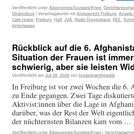
Veröffentlicht unter
Allgemeines/Soziales/Krieg
,
Gerichtsreporta
Strafvollzug
|
Verschlagwortet mit
Amtsgericht Freiburg
,
Angela 
Café Huber
,
Freiburg
,
Haft
,
JVA
,
Radio Dreyeckland
,
RDL
,
Sche
hinterlassen
Rückblick auf die 6. Afghanis
Situation der Frauen ist imme
schwierig, aber sie leisten Wi
Veröffentlicht am
Juli 28, 2026
von
breakdownthewalls
In Freiburg ist vor zwei Wochen die 6.
zu Ende gegangen. Zwei Tage diskutiert
Aktivist:innen über die Lage in Afghani
darüber, was der Rest der Welt eigentlic
der nüchternsten Bilanzen kam vom …
Veröffentlicht unter
Allgemeines/Soziales/Krieg
|
Verschlagworte