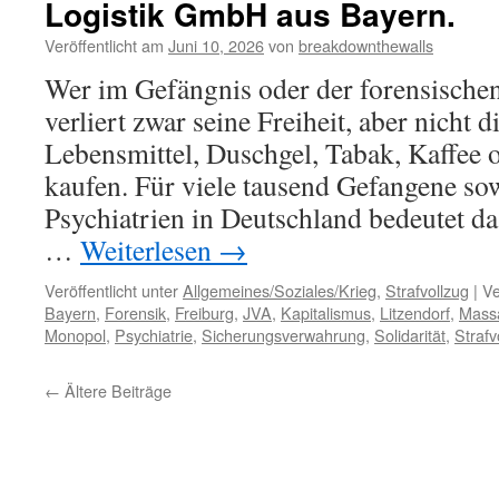
Logistik GmbH aus Bayern.
Veröffentlicht am
Juni 10, 2026
von
breakdownthewalls
Wer im Gefängnis oder der forensischen
verliert zwar seine Freiheit, aber nicht 
Lebensmittel, Duschgel, Tabak, Kaffee 
kaufen. Für viele tausend Gefangene sow
Psychiatrien in Deutschland bedeutet da
…
Weiterlesen
→
Veröffentlicht unter
Allgemeines/Soziales/Krieg
,
Strafvollzug
|
Ve
Bayern
,
Forensik
,
Freiburg
,
JVA
,
Kapitalismus
,
Litzendorf
,
Mass
Monopol
,
Psychiatrie
,
Sicherungsverwahrung
,
Solidarität
,
Strafv
←
Ältere Beiträge