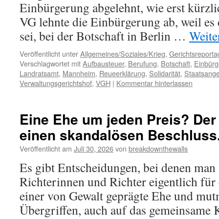
Einbürgerung abgelehnt, wie erst kürzl
VG lehnte die Einbürgerung ab, weil e
sei, bei der Botschaft in Berlin …
Weite
Veröffentlicht unter
Allgemeines/Soziales/Krieg
,
Gerichtsreporta
Verschlagwortet mit
Aufbausteuer
,
Berufung
,
Botschaft
,
Einbürg
Landratsamt
,
Mannheim
,
Reueerklärung
,
Solidarität
,
Staatsange
Verwaltungsgerichtshof
,
VGH
|
Kommentar hinterlassen
Eine Ehe um jeden Preis? Der 
einen skandalösen Beschluss
Veröffentlicht am
Juli 30, 2026
von
breakdownthewalls
Es gibt Entscheidungen, bei denen man s
Richterinnen und Richter eigentlich für
einer von Gewalt geprägte Ehe und mut
Übergriffen, auch auf das gemeinsame 