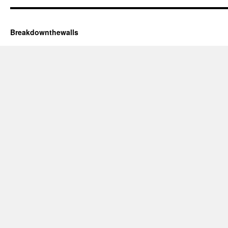
Breakdownthewalls