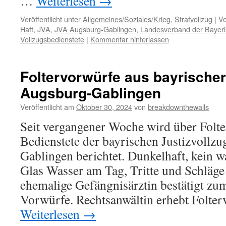
…
Weiterlesen
→
Veröffentlicht unter
Allgemeines/Soziales/Krieg
,
Strafvollzug
|
Ve
Haft
,
JVA
,
JVA Augsburg-Gablingen
,
Landesverband der Bayeris
Vollzugsbedienstete
|
Kommentar hinterlassen
Foltervorwürfe aus bayrischer
Augsburg-Gablingen
Veröffentlicht am
Oktober 30, 2024
von
breakdownthewalls
Seit vergangener Woche wird über Folt
Bedienstete der bayrischen Justizvollzu
Gablingen berichtet. Dunkelhaft, kein w
Glas Wasser am Tag, Tritte und Schläge 
ehemalige Gefängnisärztin bestätigt zum
Vorwürfe. Rechtsanwältin erhebt Folte
Weiterlesen
→