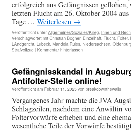
erfolgreich aus Gefängnissen geflohen, 
letzten Flucht am 26. Oktober 2004 aus
Tage …
Weiterlesen
→
Veröffentlicht unter
Allgemeines/Soziales/Krieg
,
Innen und Recht
Verschlagwortet mit
Christian Bogner
,
Einzelhaft
,
Flucht
,
Folter
,
LAndgericht
,
Lübeck
,
Mandela Rules
,
Niedersachsen
,
Oldenbur
Strafvollzug
|
Kommentar hinterlassen
Gefängnisskandal in Augsburg
Antifolter-Stelle online!
Veröffentlicht am
Februar 11, 2025
von
breakdownthewalls
Vergangenes Jahr machte die JVA Augs
Schlagzeilen, nachdem eine Anwältin v
Foltervorwürfe erheben und eine ehema
wesentliche Teile der Vorwürfe bestätig