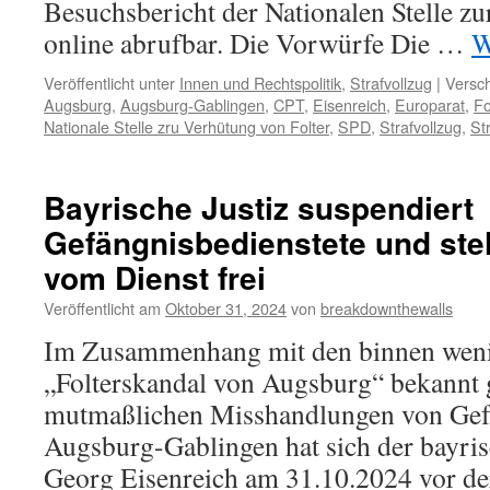
Besuchsbericht der Nationalen Stelle zu
online abrufbar. Die Vorwürfe Die …
W
Veröffentlicht unter
Innen und Rechtspolitik
,
Strafvollzug
|
Versch
Augsburg
,
Augsburg-Gablingen
,
CPT
,
Eisenreich
,
Europarat
,
Fo
Nationale Stelle zru Verhütung von Folter
,
SPD
,
Strafvollzug
,
St
Bayrische Justiz suspendiert
Gefängnisbedienstete und stel
vom Dienst frei
Veröffentlicht am
Oktober 31, 2024
von
breakdownthewalls
Im Zusammenhang mit den binnen wenig
„Folterskandal von Augsburg“ bekannt
mutmaßlichen Misshandlungen von Gef
Augsburg-Gablingen hat sich der bayris
Georg Eisenreich am 31.10.2024 vor der