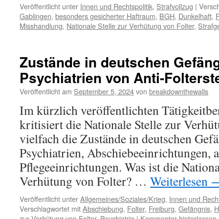
Veröffentlicht unter
Innen und Rechtspolitik
,
Strafvollzug
|
Versch
Gablingen
,
besonders gesicherter Haftraum
,
BGH
,
Dunkelhaft
,
F
Misshandlung
,
Nationale Stelle zur Verhütung von Folter
,
Strafg
Zustände in deutschen Gefän
Psychiatrien von Anti-Folterstel
Veröffentlicht am
September 5, 2024
von
breakdownthewalls
Im kürzlich veröffentlichten Tätigkeitbe
kritisiert die Nationale Stelle zur Verhü
vielfach die Zustände in deutschen Gef
Psychiatrien, Abschiebeeinrichtungen, a
Pflegeeinrichtungen. Was ist die Nationa
Verhütung von Folter? …
Weiterlesen
Veröffentlicht unter
Allgemeines/Soziales/Krieg
,
Innen und Recht
Verschlagwortet mit
Abschiebung
,
Folter
,
Freiburg
,
Gefängnis
,
H
zur Verhütung von Folter
,
Psychiatrie
|
Kommentar hinterlassen