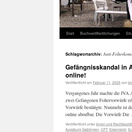
Start
Buchveröffentlichungen
Sit
Anti-Folterkom
Schlagwortarchiv:
Gefängnisskandal in Au
online!
Veröffentlicht am
Februar 11, 2025
von
br
Vergangenes Jahr machte die JVA 
zwei Gefangenen Foltervorwürfe erh
Vorwürfe bestätigte. Nunmehr ist de
online abrufbar. Die Vorwürfe Di
Veröffentlicht unter
Innen und Rechtspolit
Augsburg-Gablingen
,
CPT
,
Eisenreich
,
Eu