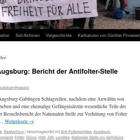
uation
Soli-Aktionen
Vorgeschichte
Karikaturen von Günther Finneise
itee
gsburg: Bericht der Antifolter-Stelle
eakdownthewalls
Augsburg-Gablingen Schlagzeilen, nachdem eine Anwältin von
eben und eine ehemalige Gefängnisärztin wesentliche Teile der
r Besuchsbericht der Nationalen Stelle zur Verhütung von Folter
e …
Weiterlesen
→
ik
,
Strafvollzug
|
Verschlagwortet mit
Anti-Folterkomitee
,
Augsburg
,
roparat
,
Folter
,
Grüne
,
Haft
,
JVA
,
Landtag
,
Nationale Stelle zru Verhütung