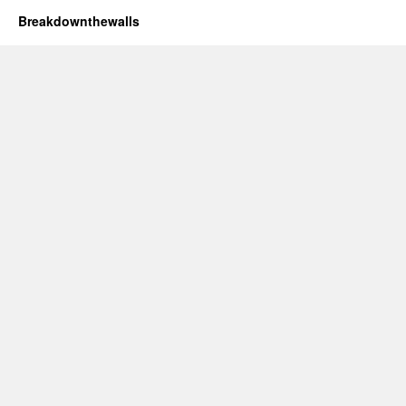
Breakdownthewalls