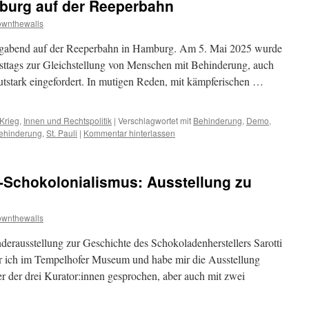
burg auf der Reeperbahn
ownthewalls
gabend auf der Reeperbahn in Hamburg. Am 5. Mai 2025 wurde
ttags zur Gleichstellung von Menschen mit Behinderung, auch
lautstark eingefordert. In mutigen Reden, mit kämpferischen …
Krieg
,
Innen und Rechtspolitik
|
Verschlagwortet mit
Behinderung
,
Demo
,
ehinderung
,
St. Pauli
|
Kommentar hinterlassen
 -Schokolonialismus: Ausstellung zu
ownthewalls
nderausstellung zur Geschichte des Schokoladenherstellers Sarotti
r ich im Tempelhofer Museum und habe mir die Ausstellung
r der drei Kurator:innen gesprochen, aber auch mit zwei