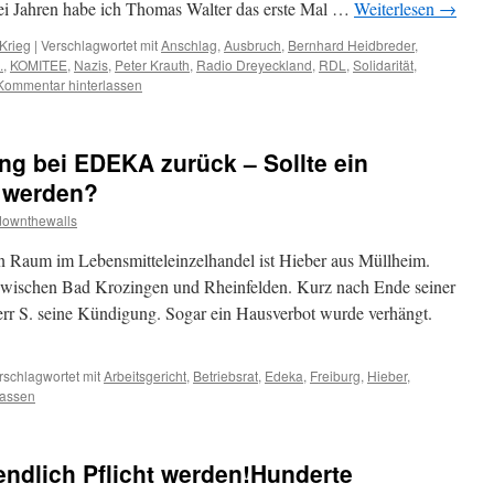
ei Jahren habe ich Thomas Walter das erste Mal …
Weiterlesen
→
Krieg
|
Verschlagwortet mit
Anschlag
,
Ausbruch
,
Bernhard Heidbreder
,
.
,
KOMITEE
,
Nazis
,
Peter Krauth
,
Radio Dreyeckland
,
RDL
,
Solidarität
,
Kommentar hinterlassen
ng bei EDEKA zurück – Sollte ein
t werden?
downthewalls
n Raum im Lebensmitteleinzelhandel ist Hieber aus Müllheim.
e zwischen Bad Krozingen und Rheinfelden. Kurz nach Ende seiner
err S. seine Kündigung. Sogar ein Hausverbot wurde verhängt.
rschlagwortet mit
Arbeitsgericht
,
Betriebsrat
,
Edeka
,
Freiburg
,
Hieber
,
lassen
 endlich Pflicht werden!Hunderte