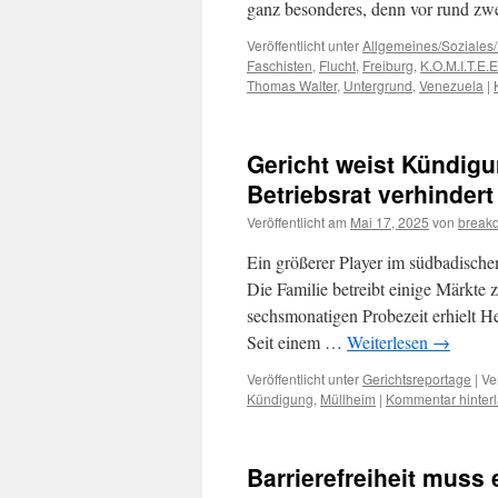
ganz besonderes, denn vor rund zw
Veröffentlicht unter
Allgemeines/Soziales/
Faschisten
,
Flucht
,
Freiburg
,
K.O.M.I.T.E.E
Thomas Walter
,
Untergrund
,
Venezuela
|
Gericht weist Kündigu
Betriebsrat verhinder
Veröffentlicht am
Mai 17, 2025
von
break
Ein größerer Player im südbadische
Die Familie betreibt einige Märkt
sechsmonatigen Probezeit erhielt H
Seit einem …
Weiterlesen
→
Veröffentlicht unter
Gerichtsreportage
|
Ve
Kündigung
,
Müllheim
|
Kommentar hinter
Barrierefreiheit muss