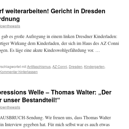
f weiterarbeiten! Gericht in Dresden
ordnung
downthewalls
, gab es große Aufregung in einem linken Dresdner Kinderladen:
ortiger Wirkung dem Kinderladen, der sich im Haus des AZ Conni
tzogen. Es läge eine akute Kindeswohlgefährdung vor. …
rschlagwortet mit
Antifaschismus
,
AZ Conni
,
Dresden
,
Kindergarten
,
Kommentar hinterlassen
pressions Welle – Thomas Walter: „Der
r unser Bestandteil!“
downthewalls
e AUSBRUCH-Sendung. Wir freuen uns, dass Thomas Walter
in Interview gegeben hat. Für mich selbst war es auch etwas