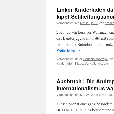
Linker Kinderladen dar
kippt Schließungsan
Veröffentlicht am
Mai 26, 2025
von
break
2023, es war kurz vor Weihnachten
das Landesjugendamt hatte mit sof
befindet, die Betriebserlaubnis en
Weiterlesen
→
Veröffentlicht unter
Gerichtsreportage
|
Ve
Kinderladen
,
Klage
,
Verwaltungsgericht
|
Ausbruch | Die Antire
Internationalismus wa
Veröffentlicht am
Mai 24, 2025
von
break
Diesen Monat eine ganz besonder
(K.O.M.I.T.E.E.) uns besucht und e