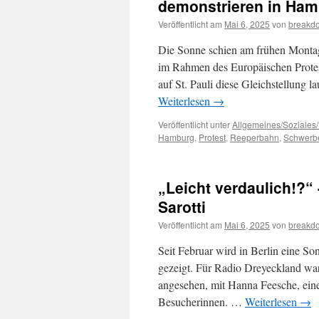
demonstrieren in Ham
Veröffentlicht am
Mai 6, 2025
von
breakd
Die Sonne schien am frühen Monta
im Rahmen des Europäischen Protes
auf St. Pauli diese Gleichstellung 
Weiterlesen
→
Veröffentlicht unter
Allgemeines/Soziales/
Hamburg
,
Protest
,
Reeperbahn
,
Schwerb
„Leicht verdaulich!?“
Sarotti
Veröffentlicht am
Mai 6, 2025
von
breakd
Seit Februar wird in Berlin eine So
gezeigt. Für Radio Dreyeckland wa
angesehen, mit Hanna Feesche, eine
Besucherinnen. …
Weiterlesen
→