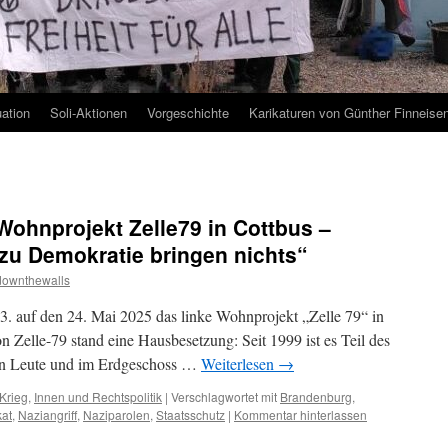
uation
Soli-Aktionen
Vorgeschichte
Karikaturen von Günther Finneise
 Wohnprojekt Zelle79 in Cottbus –
zu Demokratie bringen nichts“
downthewalls
. auf den 24. Mai 2025 das linke Wohnprojekt „Zelle 79“ in
 Zelle-79 stand eine Hausbesetzung: Seit 1999 ist es Teil des
en Leute und im Erdgeschoss …
Weiterlesen
→
Krieg
,
Innen und Rechtspolitik
|
Verschlagwortet mit
Brandenburg
,
kat
,
Naziangriff
,
Naziparolen
,
Staatsschutz
|
Kommentar hinterlassen