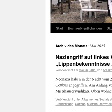
Start
Buchveröffentlichungen
Sit
Mai 2025
Archiv des Monats:
Naziangriff auf linkes
„Lippenbekenntnisse 
Veröffentlicht am
Mai 26, 2025
von
break
Neonazis haben in der Nacht vom 23
Cottbus angegriffen. Am Anfang von
Mietshäusersyndikats. Oben wohn
Veröffentlicht unter
Allgemeines/Soziales/
Brandstiftung
,
Cottbus
,
Mietshäusersyndi