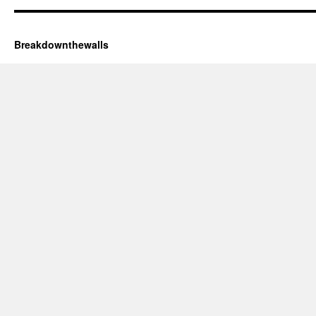
Breakdownthewalls