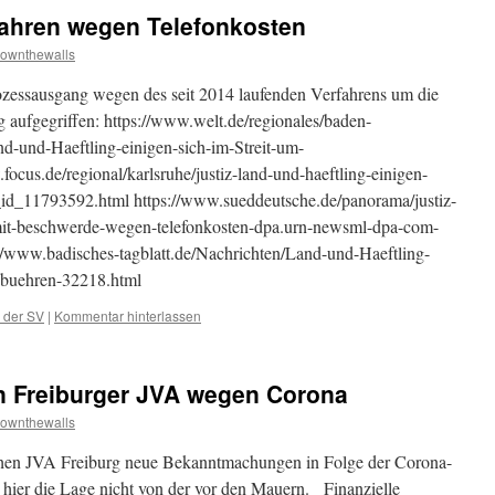
fahren wegen Telefonkosten
ownthewalls
essausgang wegen des seit 2014 laufenden Verfahrens um die
g aufgegriffen: https://www.welt.de/regionales/baden-
d-und-Haeftling-einigen-sich-im-Streit-um-
ocus.de/regional/karlsruhe/justiz-land-und-haeftling-einigen-
n_id_11793592.html https://www.sueddeutsche.de/panorama/justiz-
g-mit-beschwerde-wegen-telefonkosten-dpa.urn-newsml-dpa-com-
www.badisches-tagblatt.de/Nachrichten/Land-und-Haeftling-
ngebuehren-32218.html
 der SV
|
Kommentar hinterlassen
n Freiburger JVA wegen Corona
ownthewalls
ischen JVA Freiburg neue Bekanntmachungen in Folge der Corona-
 hier die Lage nicht von der vor den Mauern. Finanzielle