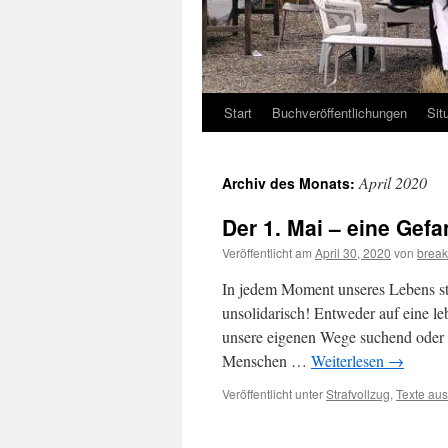
Start
Buchveröffentlichungen
Sit
April 2020
Archiv des Monats:
Der 1. Mai – eine Gef
Veröffentlicht am
April 30, 2020
von
brea
In jedem Moment unseres Lebens ste
unsolidarisch! Entweder auf eine 
unsere eigenen Wege suchend oder a
Menschen …
Weiterlesen
→
Veröffentlicht unter
Strafvollzug
,
Texte aus