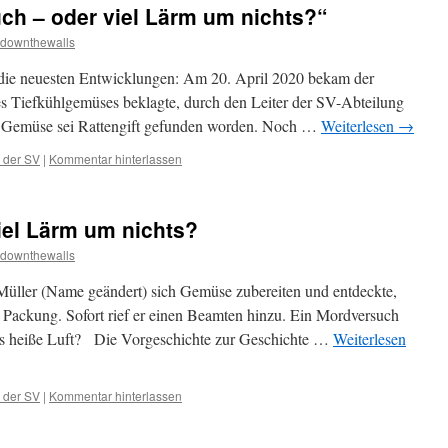
ch – oder viel Lärm um nichts?“
kdownthewalls
 die neuesten Entwicklungen: Am 20. April 2020 bekam der
nes Tiefkühlgemüses beklagte, durch den Leiter der SV-Abteilung
em Gemüse sei Rattengift gefunden worden. Noch …
Weiterlesen
→
 der SV
|
Kommentar hinterlassen
iel Lärm um nichts?
kdownthewalls
Müller (Name geändert) sich Gemüse zubereiten und entdeckte,
r Packung. Sofort rief er einen Beamten hinzu. Ein Mordversuch
les heiße Luft? Die Vorgeschichte zur Geschichte …
Weiterlesen
 der SV
|
Kommentar hinterlassen