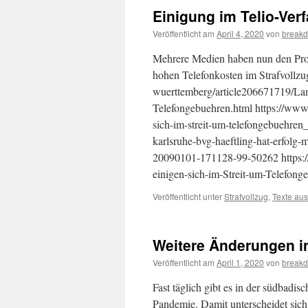
Einigung im Telio-Ver
Veröffentlicht am
April 4, 2020
von
breakd
Mehrere Medien haben nun den Proz
hohen Telefonkosten im Strafvollzu
wuerttemberg/article206671719/Lan
Telefongebuehren.html https://www.f
sich-im-streit-um-telefongebuehre
karlsruhe-bvg-haeftling-hat-erfol
20090101-171128-99-50262 https://
einigen-sich-im-Streit-um-Telefo
Veröffentlicht unter
Strafvollzug
,
Texte aus
Weitere Änderungen i
Veröffentlicht am
April 1, 2020
von
breakd
Fast täglich gibt es in der südbad
Pandemie. Damit unterscheidet sich