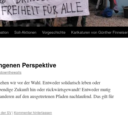
uation
Soli-Aktionen
Vorgeschichte
Karikaturen von Günther Finneise
angenen Perspektive
kdownthewalls
hen wir vor der Wahl. Entweder solidarisch leben oder
lebendige Zukunft hin oder rückwärtsgewandt! Entweder mutig
nderen auf den ausgetretenen Pfaden nachlaufend. Das gilt für
 der SV
|
Kommentar hinterlassen