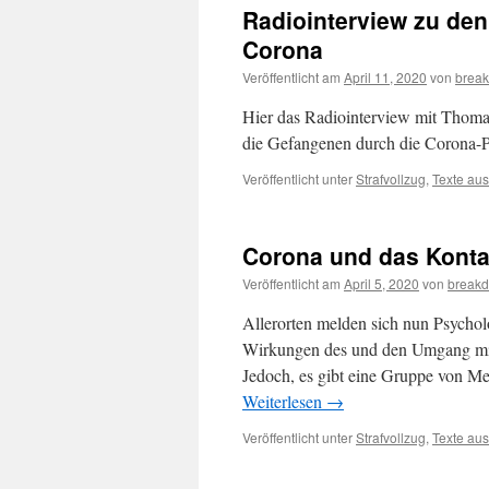
Radiointerview zu de
Corona
Veröffentlicht am
April 11, 2020
von
brea
Hier das Radiointerview mit Thomas
die Gefangenen durch die Corona-P
Veröffentlicht unter
Strafvollzug
,
Texte aus
Corona und das Konta
Veröffentlicht am
April 5, 2020
von
breakd
Allerorten melden sich nun Psycho
Wirkungen des und den Umgang mit
Jedoch, es gibt eine Gruppe von Me
Weiterlesen
→
Veröffentlicht unter
Strafvollzug
,
Texte aus