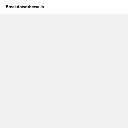
Breakdownthewalls