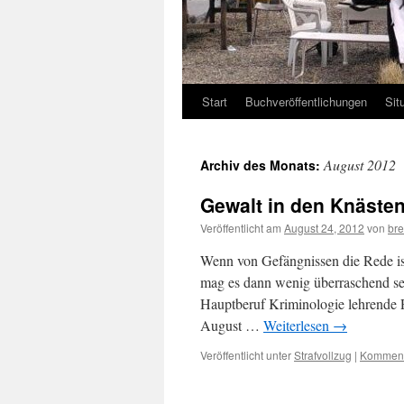
Start
Buchveröffentlichungen
Sit
August 2012
Archiv des Monats:
Gewalt in den Knäste
Veröffentlicht am
August 24, 2012
von
br
Wenn von Gefängnissen die Rede is
mag es dann wenig überraschend sei
Hauptberuf Kriminologie lehrende P
August …
Weiterlesen
→
Veröffentlicht unter
Strafvollzug
|
Kommenta