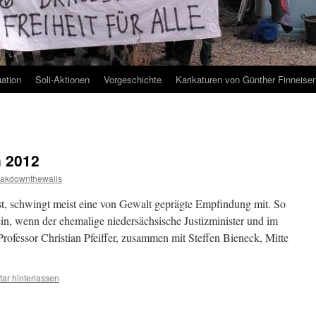
uation
Soli-Aktionen
Vorgeschichte
Karikaturen von Günther Finneise
n 2012
eakdownthewalls
t, schwingt meist eine von Gewalt geprägte Empfindung mit. So
n, wenn der ehemalige niedersächsische Justizminister und im
rofessor Christian Pfeiffer, zusammen mit Steffen Bieneck, Mitte
r hinterlassen