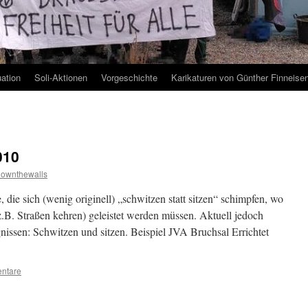
uation
Soli-Aktionen
Vorgeschichte
Karikaturen von Günther Finneise
010
downthewalls
ie sich (wenig originell) „schwitzen statt sitzen“ schimpfen, wo
z.B. Straßen kehren) geleistet werden müssen. Aktuell jedoch
nissen: Schwitzen und sitzen. Beispiel JVA Bruchsal Errichtet
ntare