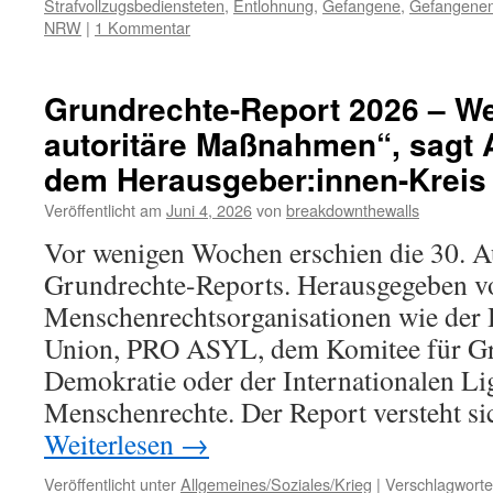
Strafvollzugsbediensteten
,
Entlohnung
,
Gefangene
,
Gefangenen
NRW
|
1 Kommentar
Grundrechte-Report 2026 – Wei
autoritäre Maßnahmen“, sagt A
dem Herausgeber:innen-Kreis
Veröffentlicht am
Juni 4, 2026
von
breakdownthewalls
Vor wenigen Wochen erschien die 30. A
Grundrechte-Reports. Herausgegeben v
Menschenrechtsorganisationen wie der
Union, PRO ASYL, dem Komitee für Gr
Demokratie oder der Internationalen Li
Menschenrechte. Der Report versteht si
Weiterlesen
→
Veröffentlicht unter
Allgemeines/Soziales/Krieg
|
Verschlagworte