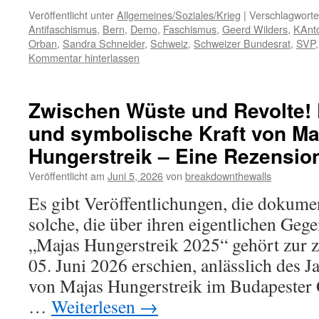
Veröffentlicht unter
Allgemeines/Soziales/Krieg
|
Verschlagworte
Antifaschismus
,
Bern
,
Demo
,
Faschismus
,
Geerd Wilders
,
KAnt
Orban
,
Sandra Schneider
,
Schweiz
,
Schweizer Bundesrat
,
SVP
Kommentar hinterlassen
Zwischen Wüste und Revolte! D
und symbolische Kraft von Ma
Hungerstreik – Eine Rezensio
Veröffentlicht am
Juni 5, 2026
von
breakdownthewalls
Es gibt Veröffentlichungen, die dokumen
solche, die über ihren eigentlichen Geg
„Majas Hungerstreik 2025“ gehört zur 
05. Juni 2026 erschien, anlässlich des 
von Majas Hungerstreik im Budapester 
…
Weiterlesen
→