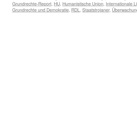
Grundrechte-Report
,
HU
,
Humanistische Union
,
Internationale 
Grundrechte und Demokratie
,
RDL
,
Staatstrojaner
,
Überwachun