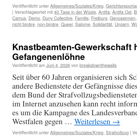
Veröffentlicht unter
Allgemeines/Soziales/Krieg
,
Gerichtsreporta
|
Verschlagwortet mit
40 Tage in der Wüste
,
Antifa
,
Antifa Ost
,
B
Camus
,
Demo
,
Duny Collective
,
Familie
,
Freiburg
,
Genossinnen
nicht binäre
,
non-binäre
,
Queer
,
Salome
,
Solidarität
,
Ungarn
,
Wü
Knastbeamten-Gewerkschaft h
Gefangenenlöhne
Veröffentlicht am
Juni 4, 2026
von
breakdownthewalls
Seit über 60 Jahren organisieren sich S
andere Bedienstete der Gefängnisse di
dem Bund der Strafvollzugsbediensteten.
im Internet anzusehen kann recht inform
es um die Kampagne des Landesverban
Westfalen gegen …
Weiterlesen
→
Veröffentlicht unter
Allgemeines/Soziales/Krieg
,
Strafvollzug
|
Ve