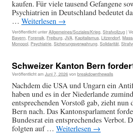
kaufen. Für viele tausend Gefangene sow
Psychiatrien in Deutschland bedeutet da
…
Weiterlesen
→
Veröffentlicht unter
Allgemeines/Soziales/Krieg
,
Strafvollzug
|
Ve
Bayern
,
Forensik
,
Freiburg
,
JVA
,
Kapitalismus
,
Litzendorf
,
Mass
Monopol
,
Psychiatrie
,
Sicherungsverwahrung
,
Solidarität
,
Strafv
Schweizer Kanton Bern fordert
Veröffentlicht am
Juni 7, 2026
von
breakdownthewalls
Nachdem die USA und Ungarn ein Antifa
haben und es in der Niederlande zumind
entsprechenden Vorstoß gab, zieht nun
Bern nach. Das Kantonsparlament ford
Bundesrat ein entsprechendes Verbot. D
folgten auf …
Weiterlesen
→