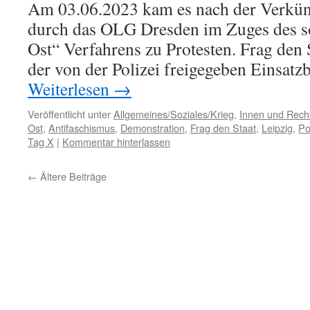
Am 03.06.2023 kam es nach der Verkün
durch das OLG Dresden im Zuges des s
Ost“ Verfahrens zu Protesten. Frag den S
der von der Polizei freigegeben Einsatzb
Weiterlesen
→
Veröffentlicht unter
Allgemeines/Soziales/Krieg
,
Innen und Recht
Ost
,
Antifaschismus
,
Demonstration
,
Frag den Staat
,
Leipzig
,
Po
Tag X
|
Kommentar hinterlassen
←
Ältere Beiträge