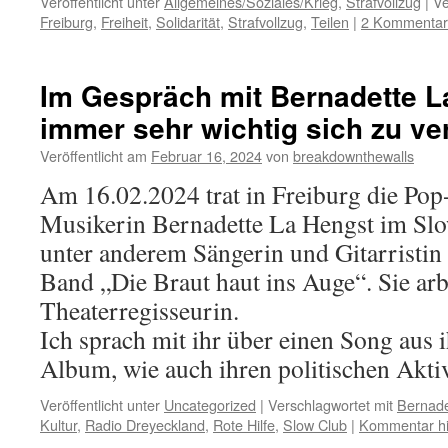
Veröffentlicht unter
Allgemeines/Soziales/Krieg
,
Strafvollzug
|
Ve
Freiburg
,
Freiheit
,
Solidarität
,
Strafvollzug
,
Teilen
|
2 Kommenta
Im Gespräch mit Bernadette La
immer sehr wichtig sich zu v
Veröffentlicht am
Februar 16, 2024
von
breakdownthewalls
Am 16.02.2024 trat in Freiburg die Pop
Musikerin Bernadette La Hengst im Slo
unter anderem Sängerin und Gitarristin
Band „Die Braut haut ins Auge“. Sie arb
Theaterregisseurin.
Ich sprach mit ihr über einen Song aus 
Album, wie auch ihren politischen Akt
Veröffentlicht unter
Uncategorized
|
Verschlagwortet mit
Bernade
Kultur
,
Radio Dreyeckland
,
Rote Hilfe
,
Slow Club
|
Kommentar hi