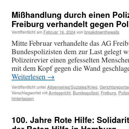
Mißhandlung durch einen Poli
Freiburg verhandelt gegen Po
Veröffentlicht am
Februar 16, 2024
von
breakdownthewalls
Mitte Februar verhandelte das AG Freib
Bundespolizisten dem zur Last gelegt w
Polizeirevier einen gefesselten Mensch
mit dem Kopf gegen die Wand geschlage
Weiterlesen
→
Veröffentlicht unter
Allgemeines/Soziales/Krieg
,
Gerichtsreporta
Verschlagwortet mit
Amtsgericht
,
Bundespolizei
,
Freiburg
,
Polize
hinterlassen
100. Jahre Rote Hilfe: Solidarit
der Roten Hilfe in Hamburg