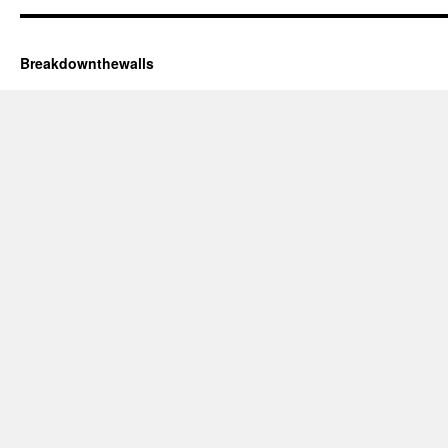
Breakdownthewalls