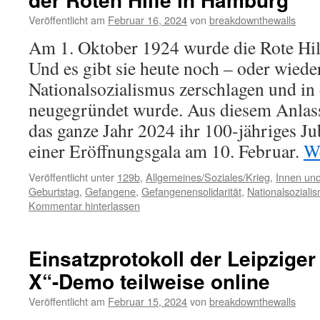
Veröffentlicht am
Februar 16, 2024
von
breakdownthewalls
Am 1. Oktober 1924 wurde die Rote Hilfe
Und es gibt sie heute noch – oder wiede
Nationalsozialismus zerschlagen und in
neugegründet wurde. Aus diesem Anlass 
das ganze Jahr 2024 ihr 100-jähriges J
einer Eröffnungsgala am 10. Februar.
We
Veröffentlicht unter
129b
,
Allgemeines/Soziales/Krieg
,
Innen und
Geburtstag
,
Gefangene
,
Gefangenensolidarität
,
Nationalsoziali
Kommentar hinterlassen
Einsatzprotokoll der Leipziger
X“-Demo teilweise online
Veröffentlicht am
Februar 15, 2024
von
breakdownthewalls