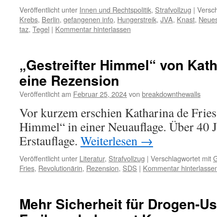
Veröffentlicht unter
Innen und Rechtspolitik
,
Strafvollzug
|
Versch
Krebs
,
Berlin
,
gefangenen info
,
Hungerstreik
,
JVA
,
Knast
,
Neues
taz
,
Tegel
|
Kommentar hinterlassen
„Gestreifter Himmel“ von Kath
eine Rezension
Veröffentlicht am
Februar 25, 2024
von
breakdownthewalls
Vor kurzem erschien Katharina de Fries
Himmel“ in einer Neuauflage. Über 40 J
Erstauflage.
Weiterlesen
→
Veröffentlicht unter
Literatur
,
Strafvollzug
|
Verschlagwortet mit
G
Fries
,
Revolutionärin
,
Rezension
,
SDS
|
Kommentar hinterlasse
Mehr Sicherheit für Drogen-Us