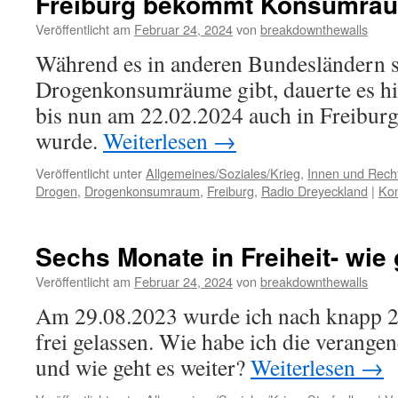
Freiburg bekommt Konsumra
Veröffentlicht am
Februar 24, 2024
von
breakdownthewalls
Während es in anderen Bundesländern s
Drogenkonsumräume gibt, dauerte es hi
bis nun am 22.02.2024 auch in Freiburg 
wurde.
Weiterlesen
→
Veröffentlicht unter
Allgemeines/Soziales/Krieg
,
Innen und Recht
Drogen
,
Drogenkonsumraum
,
Freiburg
,
Radio Dreyeckland
|
Kom
Sechs Monate in Freiheit- wie 
Veröffentlicht am
Februar 24, 2024
von
breakdownthewalls
Am 29.08.2023 wurde ich nach knapp 2
frei gelassen. Wie habe ich die verange
und wie geht es weiter?
Weiterlesen
→