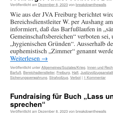
Veröffentlicht am
Dezember 8, 2023
von
breakdownthewalls
Wie aus der JVA Freiburg berichtet wird
Bereichsdienstleiter W. per Aushang a
informiert, daß das Barfußlaufen in „sä
Gemeinschaftsbereichen“ verboten sei, 
„hygienischen Gründen“. Ausserhalb der
euphemistisch „Zimmer“ genannt werd
Weiterlesen
→
Veröffentlicht unter
Allgemeines/Soziales/Krieg
,
Innen und Recht
Barfuß
,
Bereichsdienstleiter
,
Freiburg
,
Haft
,
Justizvollzugsanstalt
Sicherungsverwahrung
,
Strafvollzug
,
Verbot
|
1 Kommentar
Fundraising für Buch „Lass u
sprechen“
Veröffentlicht am
Dezember 8, 2023
von
breakdownthewalls