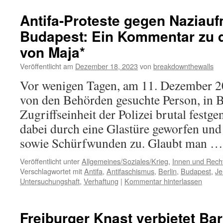
Antifa-Proteste gegen Naziauf
Budapest: Ein Kommentar zu 
von Maja*
Veröffentlicht am
Dezember 18, 2023
von
breakdownthewalls
Vor wenigen Tagen, am 11. Dezember 2
von den Behörden gesuchte Person, in B
Zugriffseinheit der Polizei brutal fes
dabei durch eine Glastüre geworfen und 
sowie Schürfwunden zu. Glaubt man 
Veröffentlicht unter
Allgemeines/Soziales/Krieg
,
Innen und Recht
Verschlagwortet mit
Antifa
,
Antifaschismus
,
Berlin
,
Budapest
,
Je
Untersuchungshaft
,
Verhaftung
|
Kommentar hinterlassen
Freiburger Knast verbietet Bar