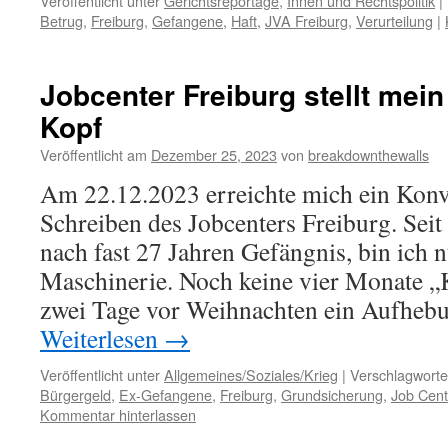
Veröffentlicht unter
Gerichtsreportage
,
Innen und Rechtspolitik
|
Betrug
,
Freiburg
,
Gefangene
,
Haft
,
JVA Freiburg
,
Verurteilung
|
Jobcenter Freiburg stellt mei
Kopf
Veröffentlicht am
Dezember 25, 2023
von
breakdownthewalls
Am 22.12.2023 erreichte mich ein Konv
Schreiben des Jobcenters Freiburg. Seit
nach fast 27 Jahren Gefängnis, bin ich n
Maschinerie. Noch keine vier Monate „
zwei Tage vor Weihnachten ein Aufhe
Weiterlesen
→
Veröffentlicht unter
Allgemeines/Soziales/Krieg
|
Verschlagworte
Bürgergeld
,
Ex-Gefangene
,
Freiburg
,
Grundsicherung
,
Job Cent
Kommentar hinterlassen