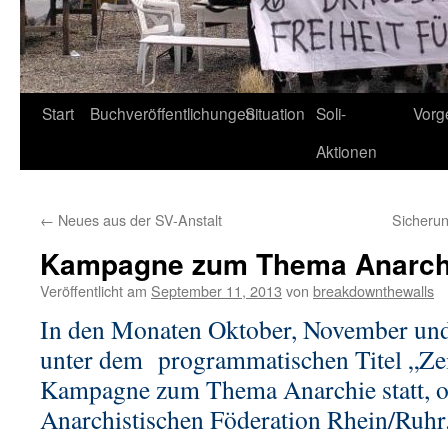
Start
Buchveröffentlichungen
Situation
Soli-
Vorg
Aktionen
←
Neues aus der SV-Anstalt
Sicheru
Kampagne zum Thema Anarch
Veröffentlicht am
September 11, 2013
von
breakdownthewalls
In den Monaten Oktober, November und
unter dem programmatischen Titel „Zei
Kampagne zum Thema Anarchie statt, or
Anarchistischen Föderation Rhein/Ruhr