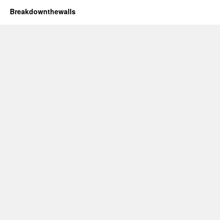
Breakdownthewalls