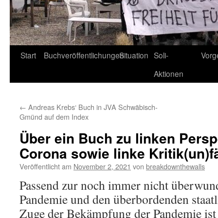
Start
Buchveröffentlichungen
Situation
Soli-
Vorg
Aktionen
←
Andreas Krebs‘ Buch in JVA Schwäbisch-
Gmünd auf dem Index
Über ein Buch zu linken Persp
Corona sowie linke Kritik(un)f
Veröffentlicht am
November 2, 2021
von
breakdownthewalls
Passend zur noch immer nicht überwun
Pandemie und den überbordenden staa
Zuge der Bekämpfung der Pandemie ist 