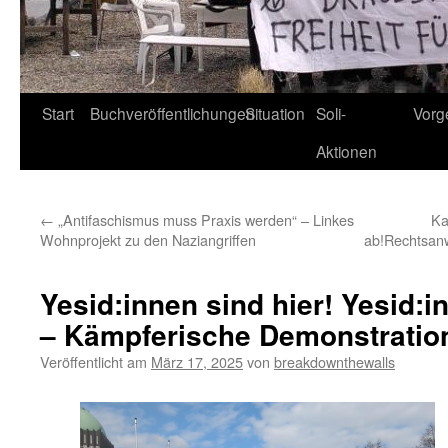
Start
Buchveröffentlichungen
Situation
Soli-
Vorg
Aktionen
←
„Antifaschismus muss Praxis werden“ – Linkes
Ka
Wohnprojekt zu den Naziangriffen
ab!Rechtsanw
Yesid:innen sind hier! Yesid:i
– Kämpferische Demonstratio
Veröffentlicht am
März 17, 2025
von
breakdownthewalls