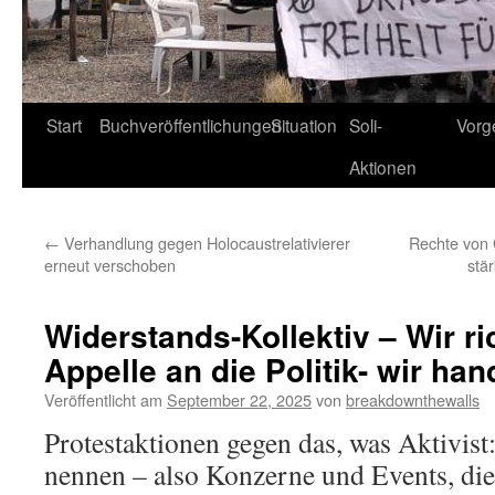
Start
Buchveröffentlichungen
Situation
Soli-
Vorg
Aktionen
←
Verhandlung gegen Holocaustrelativierer
Rechte von
erneut verschoben
stä
Widerstands-Kollektiv – Wir ri
Appelle an die Politik- wir han
Veröffentlicht am
September 22, 2025
von
breakdownthewalls
Protestaktionen gegen das, was Aktivist
nennen – also Konzerne und Events, die