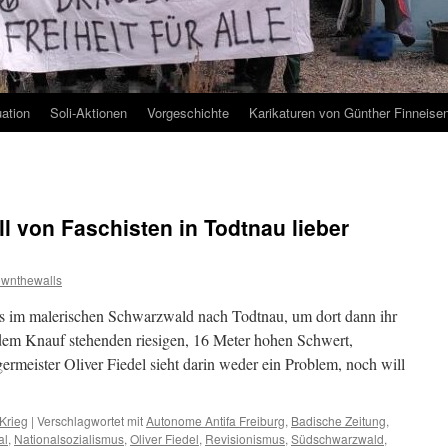
uation
Soli-Aktionen
Vorgeschichte
Karikaturen von Günther Finneise
l von Faschisten in Todtnau lieber
wnthewalls
 im malerischen Schwarzwald nach Todtnau, um dort dann ihr
em Knauf stehenden riesigen, 16 Meter hohen Schwert,
rmeister Oliver Fiedel sieht darin weder ein Problem, noch will
Krieg
|
Verschlagwortet mit
Autonome Antifa Freiburg
,
Badische Zeitung
,
al
,
Nationalsozialismus
,
Oliver Fiedel
,
Revisionismus
,
Südschwarzwald
,