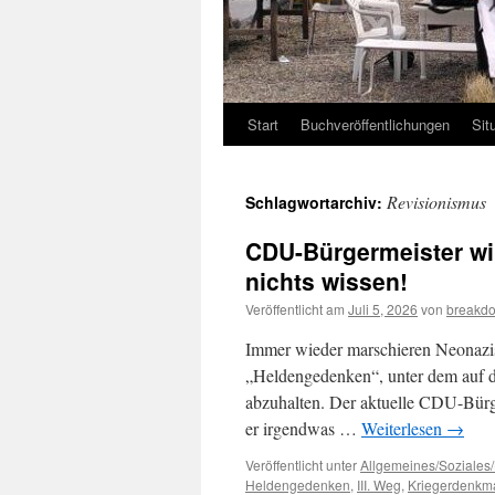
Start
Buchveröffentlichungen
Sit
Revisionismus
Schlagwortarchiv:
CDU-Bürgermeister wil
nichts wissen!
Veröffentlicht am
Juli 5, 2026
von
breakdo
Immer wieder marschieren Neonazis
„Heldengedenken“, unter dem auf d
abzuhalten. Der aktuelle CDU-Bürge
er irgendwas …
Weiterlesen
→
Veröffentlicht unter
Allgemeines/Soziales/
Heldengedenken
,
III. Weg
,
Kriegerdenkm