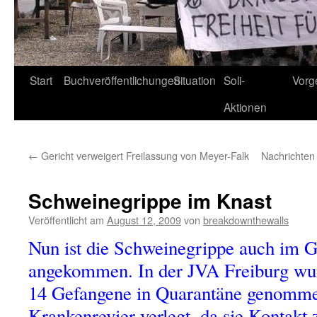
Start
Buchveröffentlichungen
Situation
Soli-
Vorg
Aktionen
←
Gericht verweigert Freilassung von Meyer-Falk
Nachrichten
Schweinegrippe im Knast
Veröffentlicht am
August 12, 2009
von
breakdownthewalls
Nun ist die Schweinegrippe auch im G
angekommen. In der JVA Freiburg wu
14 Gefangene in Quarantäne genommen
Krankenrevier verlegt, da sie Kontakt