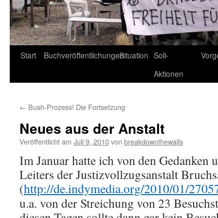
Start
Buchveröffentlichungen
Situation
Soli-
Vorg
Aktionen
←
Bush-Prozess! Die Fortsetzung
Neues aus der Anstalt
Veröffentlicht am
Juli 9, 2010
von
breakdownthewalls
Im Januar hatte ich von den Gedanken u
Leiters der Justizvollzugsanstalt Bruchs
(
http://de.indymedia.org/2010/01/2705
u.a. von der Streichung von 23 Besuchs
diesen Tagen sollte dann gar kein Besu