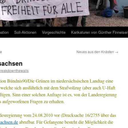
uation
Soli-Aktionen
Vorgeschichte
Karikaturen von Günther Finneise
ve
Neues aus den Knästen
→
rsachsen
breakdownthewalls
tion Bündnis90/Die Grünen im niedersächsischen Landtag eine
welche sich ausführlich mit dem Strafvollzug (aber auch U-Haft
igen. Sinn einer solchen Anfrage ist es, von der Landeregierung
ls aufgeworfenen Fragen zu erhalten.
desregierung vom 24.08.2010 vor (Drucksache 16/2755 über das
sachsen.de
abrufbar. Für Gefangene besteht die Möglichkeit die