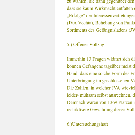
zu wählen, die dann gegenüber den A
dass sie kaum Wirkmacht entfalten 
„Erfolge“ der Interessenvertretung
(JVA Vechta), Behebung von Funkti
Sortiments des Gefängnisladens (J
5.) Offener Vollzug
Immerhin 13 Fragen widmet sich d
können Gefangene tagsüber meist die 
Hand, dass eine solche Form des Fre
Unterbringung im geschlossenen Voll
Die Zahlen, in welcher JVA wieviel
leider- mühsam selbst ausrechnen, da
Demnach waren von 1369 Plätzen im
restriktivere Gewährung dieser Vol
6.)Untersuchungshaft