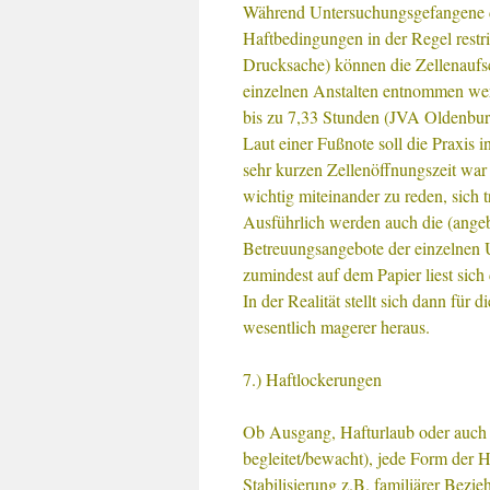
Während Untersuchungsgefangene de
Haftbedingungen in der Regel restrik
Drucksache) können die Zellenaufsc
einzelnen Anstalten entnommen we
bis zu 7,33 Stunden (JVA Oldenbur
Laut einer Fußnote soll die Praxis 
sehr kurzen Zellenöffnungszeit wa
wichtig miteinander zu reden, sich 
Ausführlich werden auch die (angebl
Betreuungsangebote der einzelnen U
zumindest auf dem Papier liest sich
In der Realität stellt sich dann für 
wesentlich magerer heraus.
7.) Haftlockerungen
Ob Ausgang, Hafturlaub oder auch 
begleitet/bewacht), jede Form der H
Stabilisierung z.B. familiärer Bez