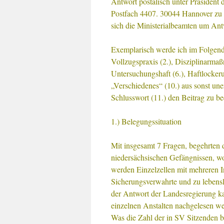
Antwort postalisch unter Präsident
Postfach 4407. 30044 Hannover zu e
sich die Ministerialbeamten um An
Exemplarisch werde ich im Folgend
Vollzugspraxis (2.), Disziplinarmaß
Untersuchungshaft (6.), Haftlockeru
„Verschiedenes“ (10.) aus sonst un
Schlusswort (11.) den Beitrag zu b
1.) Belegungssituation
Mit insgesamt 7 Fragen, begehrten
niedersächsischen Gefängnissen, wo
werden Einzelzellen mit mehreren In
Sicherungsverwahrte und zu lebensla
der Antwort der Landesregierung ka
einzelnen Anstalten nachgelesen w
Was die Zahl der in SV Sitzenden be