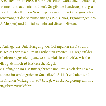
nstalten ihre Interessen vertreten sollen, wobei anzumerken ist,
(können und auch nicht dürfen). So gibt die Landesregierung als
en an: Bereitstellen von Wasserspendern auf den Gefängnishöfen
onsmängeln der Satellitenanlage (JVA Celle), Ergänzungen des
VA Meppen) und ähnliches mehr auf diesem Niveau.
ie Anfrage der Unterbringung von Gefangenen im OV; dort
Anstalt verlassen um in Freiheit zu arbeiten. Es liegt auf der
iheitsentzuges nicht ganz so entsozialisierend wirkt, wie die
zug; dennoch ist letzterer die Regel.
e Gefangene im OV untergebracht sind, muss sich der Leser –
 diese im umfangreichen Statistikteil (S.14ff) enthalten sind.
 Offenen Vollzug nur 867 belegt, was die Regierung auf ihre
lzugsform zurückführt.