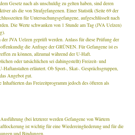
m Gesetz nach als unschuldig zu gelten haben, sind deren
tiver als die von Strafgefangenen. Einer Statistik (Seite 69 der
hlusszeiten für Untersuchungsgefangene, aufgeschlüsselt nach
rden. Die Werte schwanken von 1 Stunde am Tag (JVA Uelzen)
g).
in der JVA Uelzen geprüft werden. Anlass für diese Prüfung der
r offenkundig die Anfrage der GRÜNEN. Für Gefangene ist es
treffen zu können, allzumal während der U-Haft.
ichen oder tatsächlichen sei dahingestellt) Freizeit- und
-Haftanstalten erläutert. Ob Sport-, Skat-. Gesprächsgruppen,
 das Angebot gut.
die Inhaftierten das Freizeitprogramm jedoch des öfteren als
Ausführung (bei letzterer werden Gefangene von Wärtern
aftlockerung ist wichtig für eine Wiedereingliederung und für die
iehungen und Bindungen.