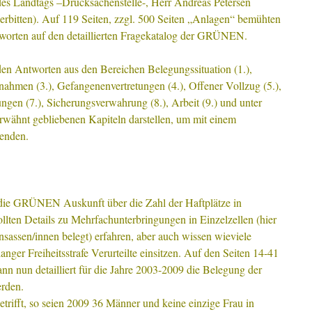
 des Landtags –Drucksachenstelle-, Herr Andreas Petersen
rbitten). Auf 119 Seiten, zzgl. 500 Seiten „Anlagen“ bemühten
tworten auf den detaillierten Fragekatalog der GRÜNEN.
en Antworten aus den Bereichen Belegungssituation (1.),
nahmen (3.), Gefangenenvertretungen (4.), Offener Vollzug (5.),
ngen (7.), Sicherungsverwahrung (8.), Arbeit (9.) und unter
erwähnt gebliebenen Kapiteln darstellen, um mit einem
eenden.
 die GRÜNEN Auskunft über die Zahl der Haftplätze in
llten Details zu Mehrfachunterbringungen in Einzelzellen (hier
sassen/innen belegt) erfahren, aber auch wissen wieviele
nger Freiheitsstrafe Verurteilte einsitzen. Auf den Seiten 14-41
nn nun detailliert für die Jahre 2003-2009 die Belegung der
erden.
trifft, so seien 2009 36 Männer und keine einzige Frau in