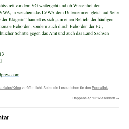
chtsstreit vor dem VG weitergeht und ob Wiesenhof den
 LVWA, in welchem das LVWA dem Unternehmen gleich auf Seite
b der Klägerin“ handelt es sich „um einen Betrieb, der häufigen
tionale Behörden, sondern auch durch Behörden der EU,
echtlicher Schritte gegen das Amt und auch das Land Sachsen-
13
l
dpress.com
oziales/Krieg
veröffentlicht. Setze ein Lesezeichen für den
Permalink
.
Etappensieg für Wiesenhof!
→
tar