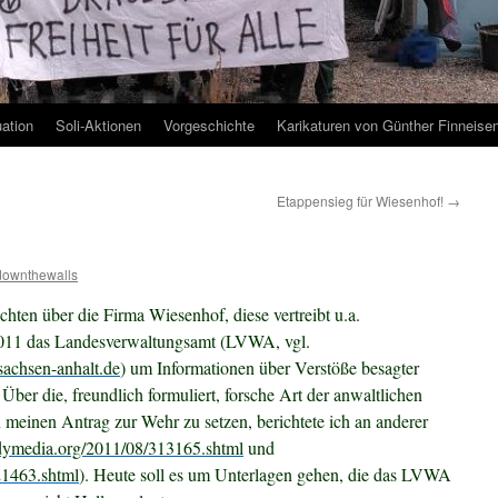
uation
Soli-Aktionen
Vorgeschichte
Karikaturen von Günther Finneise
Etappensieg für Wiesenhof!
→
downthewalls
hten über die Firma Wiesenhof, diese vertreibt u.a.
 2011 das Landesverwaltungsamt (LVWA, vgl.
sachsen-anhalt.de
) um Informationen über Verstöße besagter
.
Über die, freundlich formuliert, forsche Art der anwaltlichen
n meinen Antrag zur Wehr zu setzen, berichtete ich an anderer
ndymedia.org/2011/08/313165.shtml
und
21463.shtml
). Heute soll es um Unterlagen gehen, die das LVWA