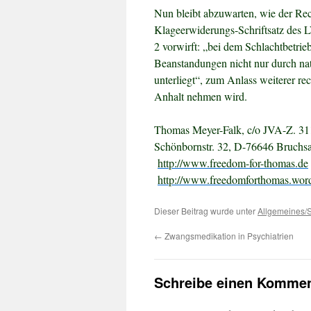
Nun bleibt abzuwarten, wie der Re
Klageerwiderungs-Schriftsatz des
2 vorwirft: „bei dem Schlachtbetrie
Beanstandungen nicht nur durch na
unterliegt“, zum Anlass weiterer r
Anhalt nehmen wird.
Thomas Meyer-Falk, c/o JVA-Z. 31
Schönbornstr. 32, D-76646 Bruchsa
http://www.freedom-for-thomas.de
http://www.freedomforthomas.wor
Dieser Beitrag wurde unter
Allgemeines/S
←
Zwangsmedikation in Psychiatrien
Schreibe einen Kommen