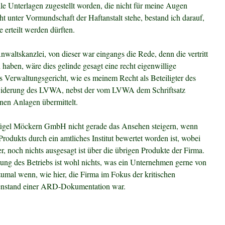
le Unterlagen zugestellt worden, die nicht für meine Augen
t unter Vormundschaft der Haftanstalt stehe, bestand ich darauf,
 erteilt werden dürften.
 Anwaltskanzlei, von dieser war eingangs die Rede, denn die vertritt
 haben, wäre dies gelinde gesagt eine recht eigenwillige
 Verwaltungsgericht, wie es meinem Recht als Beteiligter des
rwiderung des LVWA, nebst der vom LVWA dem Schriftsatz
en Anlagen übermittelt.
lügel Möckern GmbH nicht gerade das Ansehen steigern, wenn
Produkts durch ein amtliches Institut bewertet worden ist, wobei
er, noch nichts ausgesagt ist über die übrigen Produkte der Firma.
ng des Betriebs ist wohl nichts, was ein Unternehmen gerne von
, zumal wenn, wie hier, die Firma im Fokus der kritischen
genstand einer ARD-Dokumentation war.