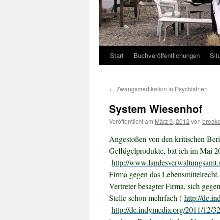
Start
Buchveröffentlichungen
Sit
←
Zwangsmedikation in Psychiatrien
System Wiesenhof
Veröffentlicht am
März 9, 2012
von
break
Angestoßen von den kritischen Beric
Geflügelprodukte, bat ich im Mai
http://www.landesverwaltungsamt.
Firma gegen das Lebensmittelrecht
Vertreter besagter Firma, sich gege
Stelle schon mehrfach (
http://de.i
http://de.indymedia.org/2011/12/3