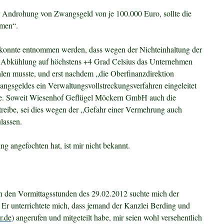
r Androhung von Zwangsgeld von je 100.000 Euro, sollte die
mmen“.
konnte entnommen werden, dass wegen der Nichteinhaltung der
r Abkühlung auf höchstens +4 Grad Celsius das Unternehmen
en musste, und erst nachdem „die Oberfinanzdirektion
ngsgeldes ein Verwaltungsvollstreckungsverfahren eingeleitet
de. Soweit Wiesenhof Geflügel Möckern GmbH auch die
etreibe, sei dies wegen der „Gefahr einer Vermehrung auch
lassen.
 angefochten hat, ist mir nicht bekannt.
In den Vormittagsstunden des 29.02.2012 suchte mich der
 Er unterrichtete mich, dass jemand der Kanzlei Berding und
r.de
) angerufen und mitgeteilt habe, mir seien wohl versehentlich