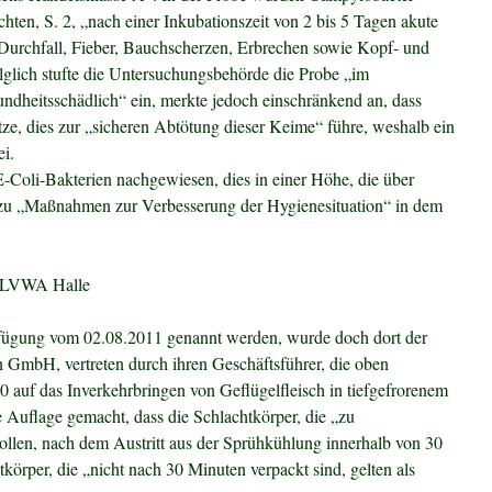
ten, S. 2, „nach einer Inkubationszeit von 2 bis 5 Tagen akute
 Durchfall, Fieber, Bauchscherzen, Erbrechen sowie Kopf- und
glich stufte die Untersuchungsbehörde die Probe „im
undheitsschädlich“ ein, merkte jedoch einschränkend an, dass
e, dies zur „sicheren Abtötung dieser Keime“ führe, weshalb ein
ei.
-Coli-Bakterien nachgewiesen, dies in einer Höhe, die über
 zu „Maßnahmen zur Verbesserung der Hygienesituation“ in dem
.
s LVWA Halle
fügung vom 02.08.2011 genannt werden, wurde doch dort der
GmbH, vertreten durch ihren Geschäftsführer, die oben
auf das Inverkehrbringen von Geflügelfleisch in tiefgefrorenem
e Auflage gemacht, dass die Schlachtkörper, die „zu
sollen, nach dem Austritt aus der Sprühkühlung innerhalb von 30
örper, die „nicht nach 30 Minuten verpackt sind, gelten als