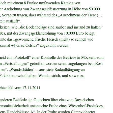
doch mit einem 8 Punkte umfassenden Katalog von
er Androhung von Zwangsgeldfestsetzung in Höhe von 50.000
t, Sorge zu tragen, dass während des „Ausnehmens der Tiere (…
it ausläuft“.
hkeiten, wie „die Bodenbeläge sind sauber und instand zu halten“
oßes, mit der Zwangsgeldandrohung von 10.000 Euro belegt.
lte das „gewonnene, frische Fleisch (nicht) so schnell wie
aximal +4 Grad Celsius“ abgekühlt werden.
id ein „Protokoll“ einer Kontrolle des Betriebs in Möckern vom
 „Feststellungen“ getroffen worden seien, angefangen bei „Rost
onen“, „Wandschäden“, „verrostete Radaufhängung an
ußböden, schadhaftem Wandanstrich, und so weiter.
ichtenfeld vom 17.11.2011
 anderen Behörde ein Gutachten über eine vom Bayerischen
smittelsicherheit untersuchte Probe eines Wiesenhof-Produktes,
ens Handelsklasse A“. In der Probe wurden Campylobacter