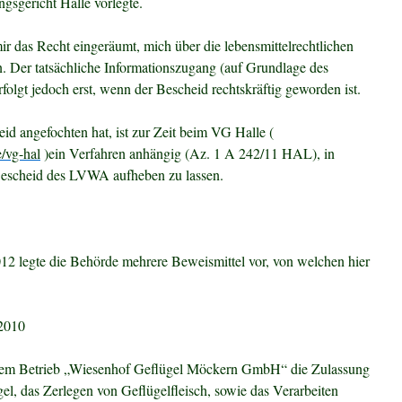
gsgericht Halle vorlegte.
 das Recht eingeräumt, mich über die lebensmittelrechtlichen
. Der tatsächliche Informationszugang (auf Grundlage des
folgt jedoch erst, wenn der Bescheid rechtskräftig geworden ist.
d angefochten hat, ist zur Zeit beim VG Halle (
e/vg-hal
)ein Verfahren anhängig (Az. 1 A 242/11 HAL), in
escheid des LVWA aufheben zu lassen.
2 legte die Behörde mehrere Beweismittel vor, von welchen hier
.2010
dem Betrieb „Wiesenhof Geflügel Möckern GmbH“ die Zulassung
ügel, das Zerlegen von Geflügelfleisch, sowie das Verarbeiten