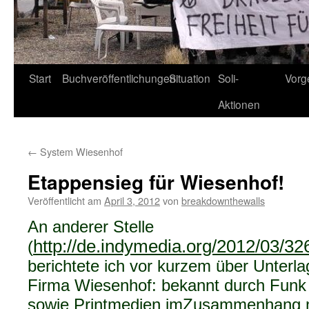
Start
Buchveröffentlichungen
Situation
Soli-
Vorg
Aktionen
←
System Wiesenhof
Etappensieg für Wiesenhof!
Veröffentlicht am
April 3, 2012
von
breakdownthewalls
An anderer Stelle
http://de.indymedia.org/2012/03/32
(
berichtete ich vor kurzem über Unterla
Firma Wiesenhof: bekannt durch Funk
sowie Printmedien imZusammenhang mi