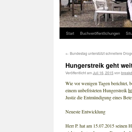
Start
Buchveröffentlichungen
Sit
←
Bundestag unterstützt schnellere Drog
Hungerstreik geht we
Veröffentlicht am
Juli 16, 2015
von
break
Wie vor wenigen Tagen berichtet, b
einem unbefristeten Hungerstreik
h
Justiz die Entmündigung eines Betei
Neueste Entwicklung
Herr P. hat am 15.07.2015 seinen Hu