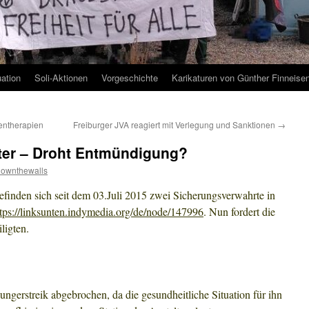
uation
Soli-Aktionen
Vorgeschichte
Karikaturen von Günther Finneise
entherapien
Freiburger JVA reagiert mit Verlegung und Sanktionen
→
iter – Droht Entmündigung?
downthewalls
efinden sich seit dem 03.Juli 2015 zwei Sicherungsverwahrte in
ttps://linksunten.indymedia.org/de/node/147996
. Nun fordert die
ligten.
ngerstreik abgebrochen, da die gesundheitliche Situation für ihn