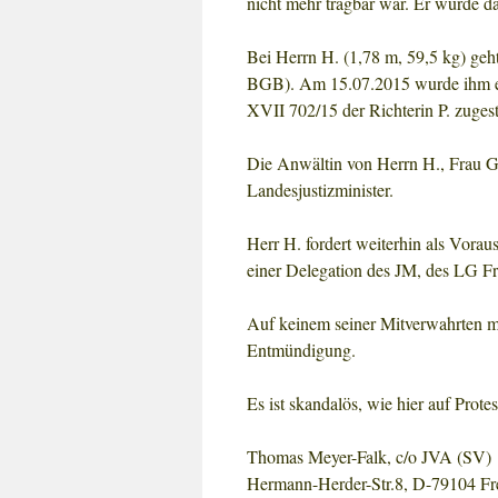
nicht mehr tragbar war. Er wurde dar
Bei Herrn H. (1,78 m, 59,5 kg) geh
BGB). Am 15.07.2015 wurde ihm ei
XVII 702/15 der Richterin P. zugeste
Die Anwältin von Herrn H., Frau Gr
Landesjustizminister.
Herr H. fordert weiterhin als Vora
einer Delegation des JM, des LG Fr
Auf keinem seiner Mitverwahrten ma
Entmündigung.
Es ist skandalös, wie hier auf Prot
Thomas Meyer-Falk, c/o JVA (SV)
Hermann-Herder-Str.8, D-79104 Fr