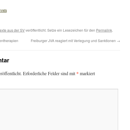
.com
exte aus der SV
veröffentlicht. Setze ein Lesezeichen für den
Permalink
.
entherapien
Freiburger JVA reagiert mit Verlegung und Sanktionen
→
tar
*
öffentlicht.
Erforderliche Felder sind mit
markiert