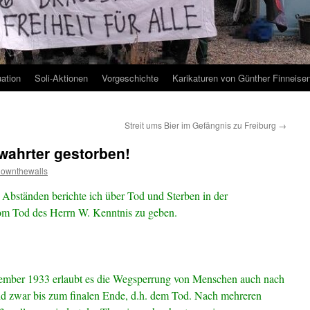
uation
Soli-Aktionen
Vorgeschichte
Karikaturen von Günther Finneise
Streit ums Bier im Gefängnis zu Freiburg
→
wahrter gestorben!
downthewalls
Abständen berichte ich über Tod und Sterben in der
om Tod des Herrn W. Kenntnis zu geben.
vember 1933 erlaubt es die Wegsperrung von Menschen auch nach
und zwar bis zum finalen Ende, d.h. dem Tod. Nach mehreren