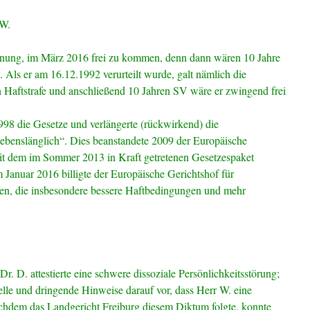
 W.
fnung, im März 2016 frei zu kommen, denn dann wären 10 Jahre
. Als er am 16.12.1992 verurteilt wurde, galt nämlich die
h Haftstrafe und anschließend 10 Jahren SV wäre er zwingend frei
998 die Gesetze und verlängerte (rückwirkend) die
lebenslänglich“. Dies beanstandete 2009 der Europäische
it dem im Sommer 2013 in Kraft getretenen Gesetzespaket
m Januar 2016 billigte der Europäische Gerichtshof für
n, die insbesondere bessere Haftbedingungen und mehr
r. D. attestierte eine schwere dissoziale Persönlichkeitsstörung;
uelle und dringende Hinweise darauf vor, dass Herr W. eine
chdem das Landgericht Freiburg diesem Diktum folgte, konnte