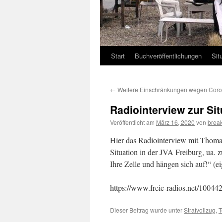
Start
Buchveröffentlichungen
Sit
←
Weitere Einschränkungen wegen Coro
Radiointerview zur Sit
Veröffentlicht am
März 16, 2020
von
brea
Hier das Radiointerview mit Thomas
Situation in der JVA Freiburg, ua.
Ihre Zelle und hängen sich auf!“ (e
https://www.freie-radios.net/10044
Dieser Beitrag wurde unter
Strafvollzug
,
T