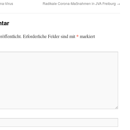
na-Virus
Radikale Corona-Maßnahmen in JVA Freiburg
→
tar
*
öffentlicht.
Erforderliche Felder sind mit
markiert