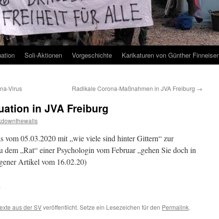
uation
Soli-Aktionen
Vorgeschichte
Karikaturen von Günther Finneise
na-Virus
Radikale Corona-Maßnahmen in JVA Freiburg
→
uation in JVA Freiburg
kdownthewalls
 vom 05.03.2020 mit „wie viele sind hinter Gittern“ zur
 zu dem „Rat“ einer Psychologin vom Februar „gehen Sie doch in
igener Artikel vom 16.02.20)
2
exte aus der SV
veröffentlicht. Setze ein Lesezeichen für den
Permalink
.