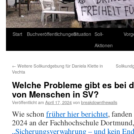
Start
Buchveröffentlichungen
Situation
Soli-
Vorg
Aktionen
←
Weitere Solikundgebung für Daniela Klette in
Solikundg
Vechta
Welche Probleme gibt es bei d
von Menschen in SV?
Veröffentlicht am
April 17, 2024
von
breakdownthewalls
Wie schon
früher hier berichtet
, fanden
2024 an der Fachhochschule Dortmund, 
„Sicherungsverwahrung – und kein En