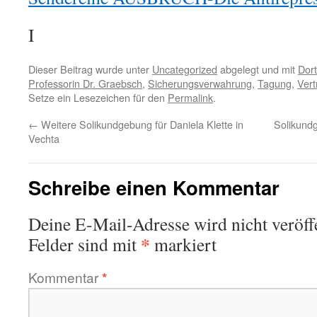
I
Dieser Beitrag wurde unter
Uncategorized
abgelegt und mit
Dor
Professorin Dr. Graebsch
,
Sicherungsverwahrung
,
Tagung
,
Vert
Setze ein Lesezeichen für den
Permalink
.
←
Weitere Solikundgebung für Daniela Klette in
Solikundg
Vechta
Schreibe einen Kommentar
Deine E-Mail-Adresse wird nicht veröffe
*
Felder sind mit
markiert
Kommentar
*