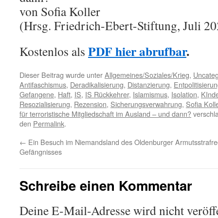
von Sofia Koller
(Hrsg. Friedrich-Ebert-Stiftung, Juli 2
PDF hier abrufbar
.
Kostenlos als
Dieser Beitrag wurde unter
Allgemeines/Soziales/Krieg
,
Uncateg
Antifaschismus
,
Deradikalisierung
,
Distanzierung
,
Entpolitisieru
Gefangene
,
Haft
,
IS
,
IS Rückkehrer
,
Islamismus
,
Isolation
,
KInde
Resozialisierung
,
Rezension
,
Sicherungsverwahrung
,
Sofia Koll
für terroristische Mitgliedschaft im Ausland – und dann?
verschla
den
Permalink
.
←
Ein Besuch im Niemandsland des Oldenburger
Armutsstrafre
Gefängnisses
Schreibe einen Kommentar
Deine E-Mail-Adresse wird nicht veröffe