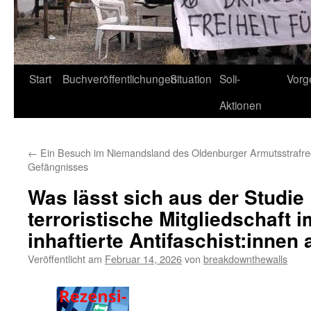
Start
Buchveröffentlichungen
Situation
Soli-
Vorg
Aktionen
←
Ein Besuch im Niemandsland des Oldenburger
Armutsstrafre
Gefängnisses
Was lässt sich aus der Studie „
terroristische Mitgliedschaft 
inhaftierte Antifaschist:innen 
Veröffentlicht am
Februar 14, 2026
von
breakdownthewalls