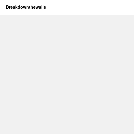
Breakdownthewalls