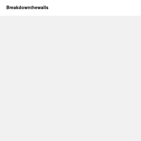
Breakdownthewalls