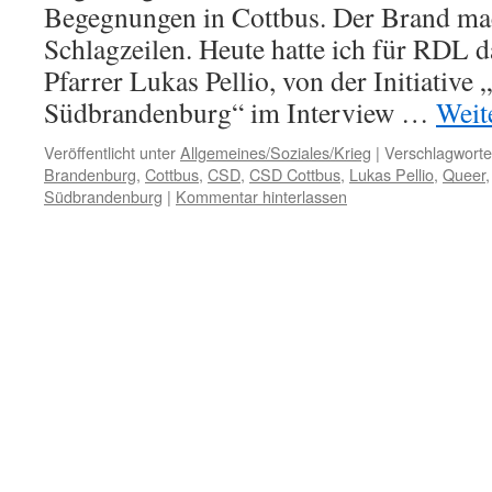
Begegnungen in Cottbus. Der Brand ma
Schlagzeilen. Heute hatte ich für RDL 
Pfarrer Lukas Pellio, von der Initiative 
Südbrandenburg“ im Interview …
Weit
Veröffentlicht unter
Allgemeines/Soziales/Krieg
|
Verschlagworte
Brandenburg
,
Cottbus
,
CSD
,
CSD Cottbus
,
Lukas Pellio
,
Queer
Südbrandenburg
|
Kommentar hinterlassen