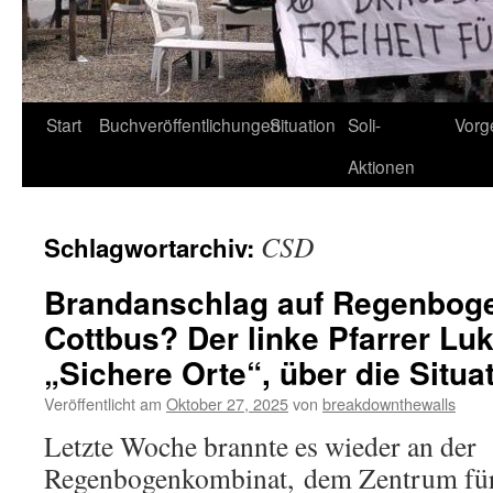
Start
Buchveröffentlichungen
Situation
Soli-
Vorg
Aktionen
CSD
Schlagwortarchiv:
Brandanschlag auf Regenboge
Cottbus? Der linke Pfarrer Luk
„Sichere Orte“, über die Situa
Veröffentlicht am
Oktober 27, 2025
von
breakdownthewalls
Letzte Woche brannte es wieder an der
Regenbogenkombinat, dem Zentrum für 