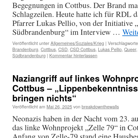
Begegnungen in Cottbus. Der Brand ma
Schlagzeilen. Heute hatte ich für RDL 
Pfarrer Lukas Pellio, von der Initiative 
Südbrandenburg“ im Interview …
Weit
Veröffentlicht unter
Allgemeines/Soziales/Krieg
|
Verschlagworte
Brandenburg
,
Cottbus
,
CSD
,
CSD Cottbus
,
Lukas Pellio
,
Queer
Südbrandenburg
|
Kommentar hinterlassen
Naziangriff auf linkes Wohnpro
Cottbus – „Lippenbekenntniss
bringen nichts“
Veröffentlicht am
Mai 26, 2025
von
breakdownthewalls
Neonazis haben in der Nacht vom 23. a
das linke Wohnprojekt „Zelle 79“ in Co
Anfang von Zelle-79 stand eine Hausbes