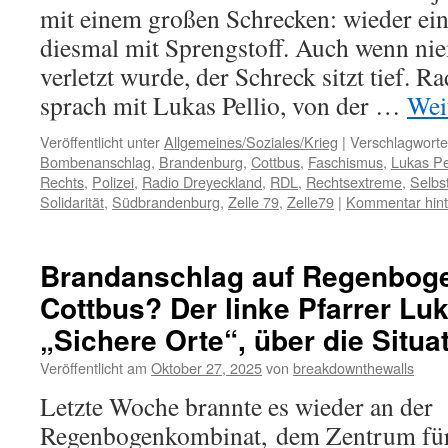
mit einem großen Schrecken: wieder ein 
diesmal mit Sprengstoff. Auch wenn ni
verletzt wurde, der Schreck sitzt tief. 
sprach mit Lukas Pellio, von der …
Wei
Veröffentlicht unter
Allgemeines/Soziales/Krieg
|
Verschlagworte
Bombenanschlag
,
Brandenburg
,
Cottbus
,
Faschismus
,
Lukas Pe
Rechts
,
Polizei
,
Radio Dreyeckland
,
RDL
,
Rechtsextreme
,
Selbst
Solidarität
,
Südbrandenburg
,
Zelle 79
,
Zelle79
|
Kommentar hint
Brandanschlag auf Regenboge
Cottbus? Der linke Pfarrer Luk
„Sichere Orte“, über die Situa
Veröffentlicht am
Oktober 27, 2025
von
breakdownthewalls
Letzte Woche brannte es wieder an der
Regenbogenkombinat, dem Zentrum für 