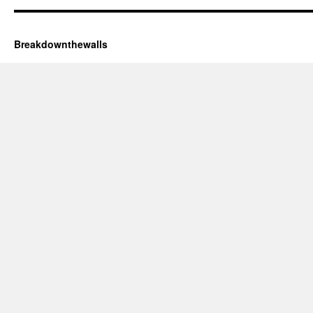
Breakdownthewalls