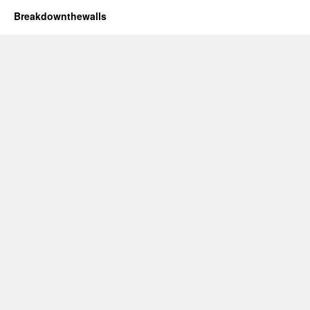
Breakdownthewalls