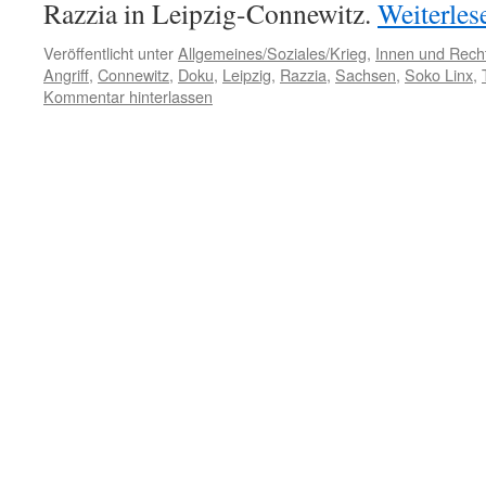
Razzia in Leipzig-Connewitz.
Weiterle
Veröffentlicht unter
Allgemeines/Soziales/Krieg
,
Innen und Recht
Angriff
,
Connewitz
,
Doku
,
Leipzig
,
Razzia
,
Sachsen
,
Soko Linx
,
Kommentar hinterlassen