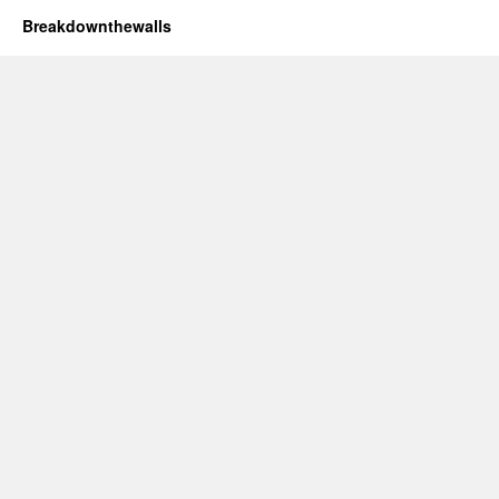
Breakdownthewalls