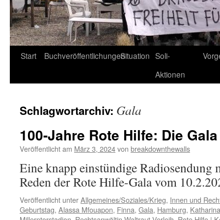
Start
Buchveröffentlichungen
Situation
Soli-
Vorg
Aktionen
Gala
Schlagwortarchiv:
100-Jahre Rote Hilfe: Die Gala
Veröffentlicht am
März 3, 2024
von
breakdownthewalls
Eine knapp einstündige Radiosendung m
Reden der Rote Hilfe-Gala vom 10.2.20
Veröffentlicht unter
Allgemeines/Soziales/Krieg
,
Innen und Recht
Geburtstag
,
Alassa Mfouapon
,
Finna
,
Gala
,
Hamburg
,
Katharin
Millerntorstadion
,
Rechtsanwältin Waltraut Verleih
,
Rote Hilfe
|
K