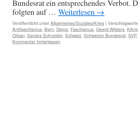
Bundesrat ein entsprechendes Verbot. D
folgten auf …
Weiterlesen
→
Veröffentlicht unter
Allgemeines/Soziales/Krieg
|
Verschlagworte
Antifaschismus
,
Bern
,
Demo
,
Faschismus
,
Geerd Wilders
,
KAnt
Orban
,
Sandra Schneider
,
Schweiz
,
Schweizer Bundesrat
,
SVP
Kommentar hinterlassen