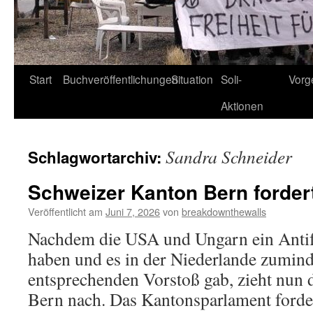
Start
Buchveröffentlichungen
Situation
Soli-
Vorg
Aktionen
Sandra Schneider
Schlagwortarchiv:
Schweizer Kanton Bern fordert
Veröffentlicht am
Juni 7, 2026
von
breakdownthewalls
Nachdem die USA und Ungarn ein Antifa
haben und es in der Niederlande zumind
entsprechenden Vorstoß gab, zieht nun
Bern nach. Das Kantonsparlament ford