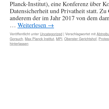
Planck-Institut), eine Konferenz über K
Datensicherheit und Privatheit statt. Zu
anderem der im Jahr 2017 von dem dam
…
Weiterlesen
→
Veröffentlicht unter
Uncategorized
|
Verschlagwortet mit
Abtreib
Gorsuch
,
Max Planck Institut
,
MPI
,
Oberster Gerichtshof
,
Protes
hinterlassen