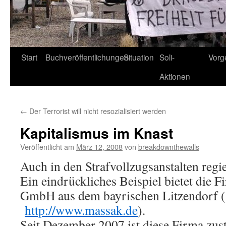
Start
Buchveröffentlichungen
Situation
Soli-
Vorg
Aktionen
←
Der Terrorist will nicht resozialisiert werden
Kapitalismus im Knast
Veröffentlicht am
März 12, 2008
von
breakdownthewalls
Auch in den Strafvollzugsanstalten regi
Ein eindrückliches Beispiel bietet die 
GmbH aus dem bayrischen Litzendorf (
http://www.massak.de
).
Seit Dezember 2007 ist diese Firma zust