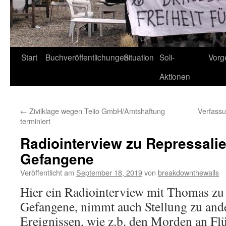
Start
Buchveröffentlichungen
Situation
Soli-
Vorg
Aktionen
←
Zivilklage wegen Telio GmbH/Amtshaftung
Verfass
terminiert
Radiointerview zu Repressali
Gefangene
Veröffentlicht am
September 18, 2019
von
breakdownthewalls
Hier ein Radiointerview mit Thomas zu
Gefangene, nimmt auch Stellung zu ande
Ereignissen, wie z.b. den Morden an Flü