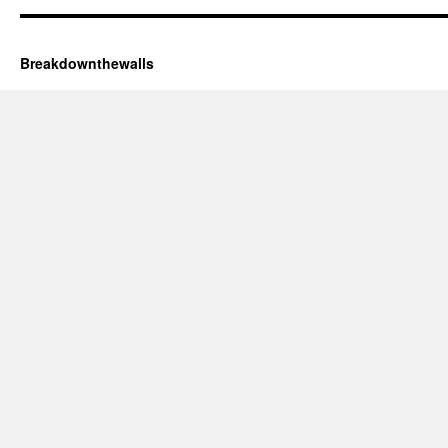
Breakdownthewalls