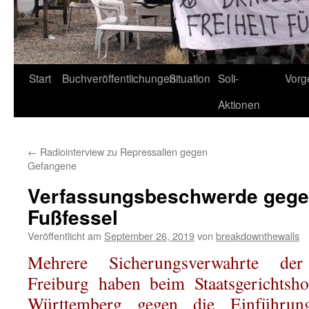
Start
Buchveröffentlichungen
Situation
Soli-
Vorg
Aktionen
←
Radiointerview zu Repressalien gegen
Gefangene
Verfassungsbeschwerde gegen
Fußfessel
Veröffentlicht am
September 26, 2019
von
breakdownthewalls
Mehrere Sicherungsverwahrte der J
Freiburg haben beim Staatsgerichtsh
Württemberg gegen die Einführung