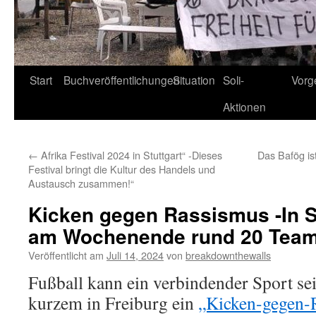
Start
Buchveröffentlichungen
Situation
Soli-
Vorg
Aktionen
←
Afrika Festival 2024 in Stuttgart“ -Dieses
Das Bafög ist
Festival bringt die Kultur des Handels und
Austausch zusammen!“
Kicken gegen Rassismus -In St
am Wochenende rund 20 Tea
Veröffentlicht am
Juli 14, 2024
von
breakdownthewalls
Fußball kann ein verbindender Sport s
kurzem in Freiburg ein
„Kicken-gegen-