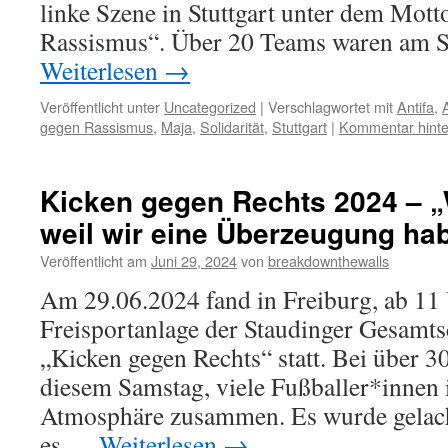
linke Szene in Stuttgart unter dem Mott
Rassismus“. Über 20 Teams waren am S
Weiterlesen
→
Veröffentlicht unter
Uncategorized
|
Verschlagwortet mit
Antifa
,
gegen Rassismus
,
Maja
,
Solidarität
,
Stuttgart
|
Kommentar hinte
Kicken gegen Rechts 2024 – 
weil wir eine Überzeugung ha
Veröffentlicht am
Juni 29, 2024
von
breakdownthewalls
Am 29.06.2024 fand in Freiburg, ab 11 
Freisportanlage der Staudinger Gesamtsc
„Kicken gegen Rechts“ statt. Bei über 3
diesem Samstag, viele Fußballer*innen 
Atmosphäre zusammen. Es wurde gelacht
es …
Weiterlesen
→