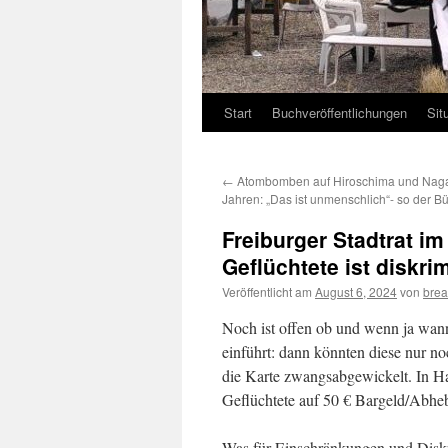
Start
Buchveröffentlichungen
Sit
←
Atombomben auf Hiroschima und Naga
Jahren: „Das ist unmenschlich“- so der B
Freiburger Stadtrat im
Geflüchtete ist diskri
Veröffentlicht am
August 6, 2024
von
brea
Noch ist offen ob und wenn ja wan
einführt: dann könnten diese nur n
die Karte zwangsabgewickelt. In H
Geflüchtete auf 50 € Bargeld/Abhe
Was für Einschränkungen und Diskri