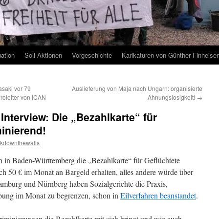
uation
Soli-Aktionen
Vorgeschichte
Karikaturen von Günther Finneise
saki vor 79
Auslieferung von Maja nach Ungarn: organisierte
üroleiter von ICAN
Ahnungslosigkeit!
→
 Interview: Die „Bezahlkarte“ für
minierend!
kdownthewalls
n in Baden-Württemberg die „Bezahlkarte“ für Geflüchtete
och 50 € im Monat an Bargeld erhalten, alles andere würde über
amburg und Nürnberg haben Sozialgerichte die Praxis,
bung im Monat zu begrenzen, schon in
Eilverfahren beanstandet
.
minierungen die Bezahlkarte mit sich bringt und wie auch