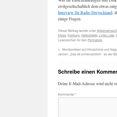
zivilgesellschaftlich dem etwas en
Interview für Radio Dreyeckland
, 
einige Fragen.
Dieser Beitrag wurde unter
Allgemeines/S
Efosa
,
Freiburg
,
Geflüchtete
,
Linke Liste
,
Lesezeichen für den
Permalink
.
←
Atombomben auf Hiroschima und Naga
Jahren: „Das ist unmenschlich“- so der B
Schreibe einen Kommen
Deine E-Mail-Adresse wird nicht ver
Kommentar
*