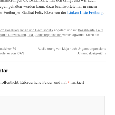
tgegen gehalten werden kann, dazu beantwortete mir in einem
der Freiburger Stadtrat Felix Efosa von der
Linken Liste Freiburg
,
oziales/Krieg
,
Innen und Rechtspolitik
abgelegt und mit
Bezahlkarte
,
Felix
Radio Dreyeckland
,
RDL
,
Selbstorganisation
verschlagwortet. Setze ein
saki vor 79
Auslieferung von Maja nach Ungarn: organisierte
üroleiter von ICAN
Ahnungslosigkeit!
→
tar
*
öffentlicht.
Erforderliche Felder sind mit
markiert