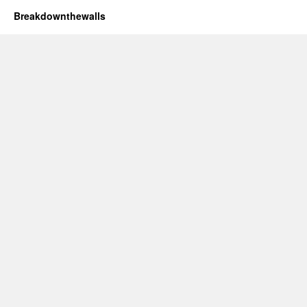
Breakdownthewalls