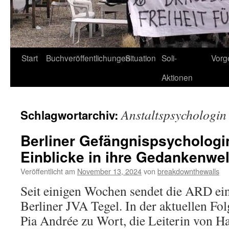
Start
Buchveröffentlichungen
Situation
Soli-
Vorg
Aktionen
Anstaltspsychologin
Schlagwortarchiv:
Berliner Gefängnispsychologin
Einblicke in ihre Gedankenwel
Veröffentlicht am
November 13, 2024
von
breakdownthewalls
Seit einigen Wochen sendet die ARD ein
Berliner JVA Tegel. In der aktuellen Fo
Pia Andrée zu Wort, die Leiterin von Ha