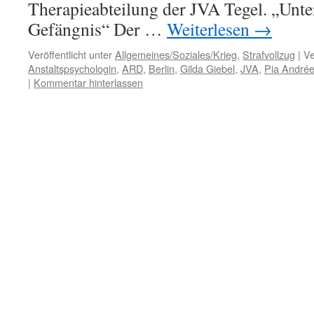
Therapieabteilung der JVA Tegel. „Unt
Gefängnis“ Der …
Weiterlesen
→
Veröffentlicht unter
Allgemeines/Soziales/Krieg
,
Strafvollzug
|
Ve
Anstaltspsychologin
,
ARD
,
Berlin
,
Gilda Giebel
,
JVA
,
Pia André
|
Kommentar hinterlassen