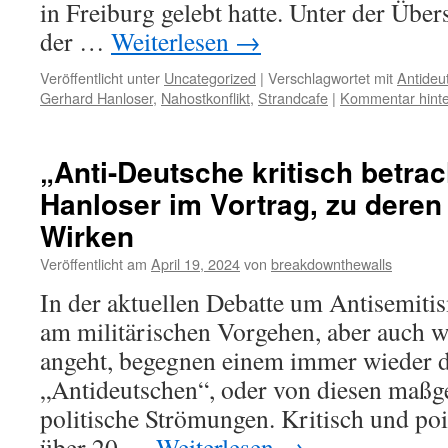
in Freiburg gelebt hatte. Unter der Über
der …
Weiterlesen
→
Veröffentlicht unter
Uncategorized
|
Verschlagwortet mit
Antideu
Gerhard Hanloser
,
Nahostkonflikt
,
Strandcafe
|
Kommentar hinte
„Anti-Deutsche kritisch betrac
Hanloser im Vortrag, zu dere
Wirken
Veröffentlicht am
April 19, 2024
von
breakdownthewalls
In der aktuellen Debatte um Antisemitis
am militärischen Vorgehen, aber auch 
angeht, begegnen einem immer wieder d
„Antideutschen“, oder von diesen maßg
politische Strömungen. Kritisch und point
über 20 …
Weiterlesen
→