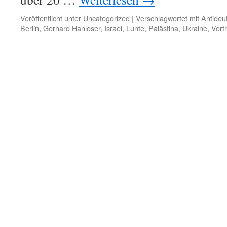
Veröffentlicht unter
Uncategorized
|
Verschlagwortet mit
Antideu
Berlin
,
Gerhard Hanloser
,
Israel
,
Lunte
,
Palästina
,
Ukraine
,
Vort