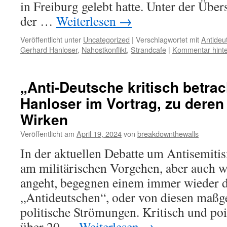
in Freiburg gelebt hatte. Unter der Über
der …
Weiterlesen
→
Veröffentlicht unter
Uncategorized
|
Verschlagwortet mit
Antideu
Gerhard Hanloser
,
Nahostkonflikt
,
Strandcafe
|
Kommentar hinte
„Anti-Deutsche kritisch betrac
Hanloser im Vortrag, zu dere
Wirken
Veröffentlicht am
April 19, 2024
von
breakdownthewalls
In der aktuellen Debatte um Antisemitis
am militärischen Vorgehen, aber auch 
angeht, begegnen einem immer wieder d
„Antideutschen“, oder von diesen maßg
politische Strömungen. Kritisch und point
über 20 …
Weiterlesen
→