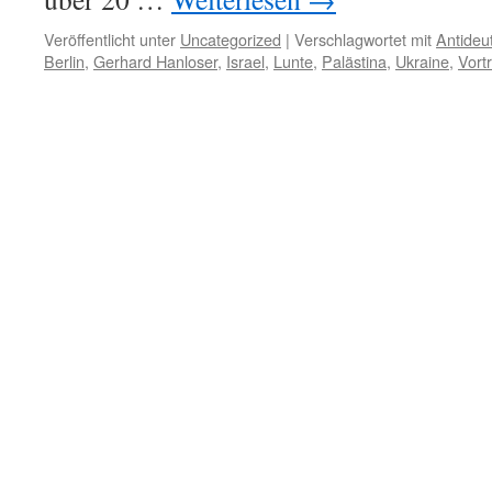
Veröffentlicht unter
Uncategorized
|
Verschlagwortet mit
Antideu
Berlin
,
Gerhard Hanloser
,
Israel
,
Lunte
,
Palästina
,
Ukraine
,
Vort