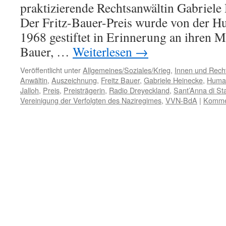
praktizierende Rechtsanwältin Gabriele
Der Fritz-Bauer-Preis wurde von der H
1968 gestiftet in Erinnerung an ihren M
Bauer, …
Weiterlesen
→
Veröffentlicht unter
Allgemeines/Soziales/Krieg
,
Innen und Recht
Anwältin
,
Auszeichnung
,
Freitz Bauer
,
Gabriele Heinecke
,
Human
Jalloh
,
Preis
,
Preisträgerin
,
Radio Dreyeckland
,
Sant’Anna di S
Vereinigung der Verfolgten des Naziregimes
,
VVN-BdA
|
Kommen