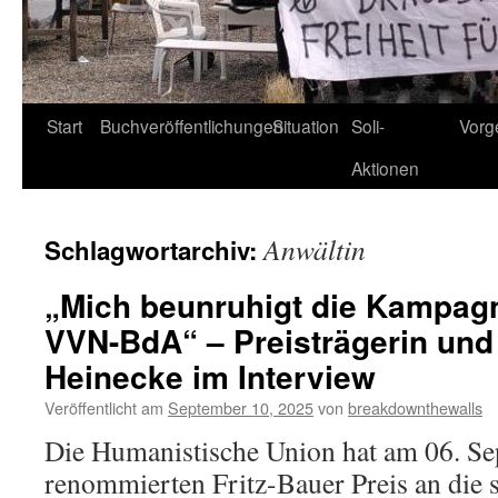
Start
Buchveröffentlichungen
Situation
Soli-
Vorg
Aktionen
Anwältin
Schlagwortarchiv:
„Mich beunruhigt die Kampag
VVN-BdA“ – Preisträgerin und
Heinecke im Interview
Veröffentlicht am
September 10, 2025
von
breakdownthewalls
Die Humanistische Union hat am 06. S
renommierten Fritz-Bauer Preis an die s