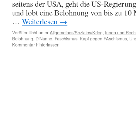
seitens der USA, geht die US-Regierung 
und lobt eine Belohnung von bis zu 10 
…
Weiterlesen
→
Veröffentlicht unter
Allgemeines/Soziales/Krieg
,
Innen und Recht
Belohnung
,
DiNanno
,
Faschismus
,
Kapf gegen FAschismus
,
Un
Kommentar hinterlassen