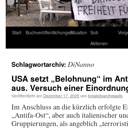
Start
Buchveröffentlichungen
Situation
Soli-
Vorg
Aktionen
DiNanno
Schlagwortarchiv:
USA setzt „Belohnung“ im Ant
aus. Versuch einer Einordnun
Veröffentlicht am
Dezember 17, 2025
von
breakdownthewalls
Im Anschluss an die kürzlich erfolgte E
„Antifa-Ost“, aber auch italienischer un
Gruppierungen, als angeblich „terrorist