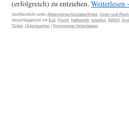
(erfolgreich) zu entziehen.
Weiterlesen
Veröffentlicht unter
Allgemeines/Soziales/Krieg
,
Innen und Recht
Verschlagwortet mit
Exil
,
Flucht
,
Haftantritt
,
Istanbul
,
RASH
,
Smi
Türkei
,
Untertauchen
|
Kommentar hinterlassen