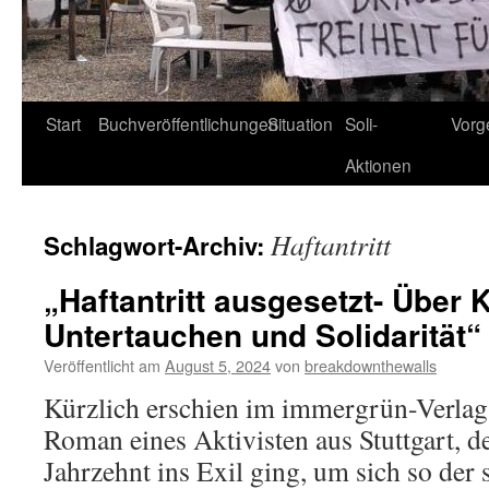
Start
Buchveröffentlichungen
Situation
Soli-
Vorg
Aktionen
Haftantritt
Schlagwort-Archiv:
„Haftantritt ausgesetzt- Über 
Untertauchen und Solidarität“
Veröffentlicht am
August 5, 2024
von
breakdownthewalls
Kürzlich erschien im immergrün-Verlag 
Roman eines Aktivisten aus Stuttgart, de
Jahrzehnt ins Exil ging, um sich so der 