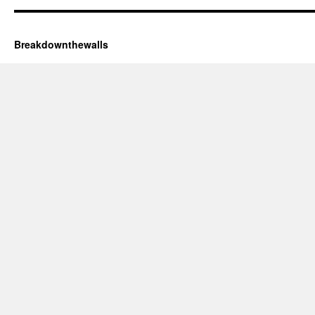
Breakdownthewalls